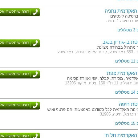
האקדמית נתניה
רוצה שיתקשרו אלי
יברסיטה לעסקים
רסיטה 1 נתניה
לים
ת בן-גוריון בנגב
רוצה שיתקשרו אלי
ך מתחיל בבחירה מצוינת
טה, באר-שבע
לים
האקדמית צפת
רוצה שיתקשרו אלי
קדמיה, מסורת, קבלה, יופי ואווירה קסומה
ת"ד 160, צפת, מיקוד 13206
לים
טת חיפה
רוצה שיתקשרו אלי
ינות האקדמית לכל סטודנט באמצעות יחס פרטני ואישי
כרמל, חיפה, 31905
לים
האקדמית תל חי
רוצה שיתקשרו אלי