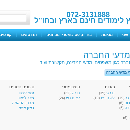
072-3131888
ץ לימודים חינם בארץ ובחו"ל
 שני
|
מכינות
|
בגרות, פסיכומטרי ומבחנים
|
הנדסאים
|
קורסים 
 מדעי החברה
ברה כגון משפטים, מדעי המדינה, תקשורת ועוד
די מדעי החברה
בגרות
פסיכומטרי
סינונים נוספים
נדרש
נדרש
זמני לימוד
(32)
(35)
כז
לא נדרש
לא נדרש
שכר לימוד
(24)
(19)
(19)
רום
מבחן התאמה
(8)
יבה
ראיון אישי
(5)
ה
(6)