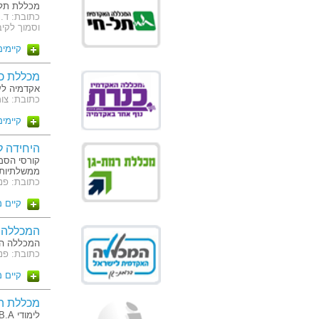
מכללת תל 
וסמוך לקיב
קיימים 3 מסלו
מכללת כנ
אקדמיה לענ
כתובת: צומת
קיימים 17 מסלו
היחידה ל
קורסי הסמכ
ממשלתיות 
כתובת: פנחס רו
קיים 
המכללה 
המכללה ה
כתובת: פנחס ר
קיים 
מכללת ה
לימודי B.A ו M.B.A של האוניברסיטה הפתוחה