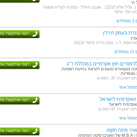
חי
כתובת: ד. נ. גליל עליון 12210 . אצבע הגליל - צפונית לקרית שמונה
וץ כפר גלעדי
לים
רת בעמק הירדן
רוצה שיתקשרו אלי
יין
 צמח, ד.נ. עמק הירדן מיקוד 15132
לים
לימודים חוץ אקדמיים במכללת ר"ג
רוצה שיתקשרו אלי
ה מקצועיים ומגוונים לקראת בחינות רשמיות,
ומוסדיות.
טנברג 87, רמת-גן
מסלול אחד
האקדמית לישראל
רוצה שיתקשרו אלי
אקדמית לישראל
וטנברג 87 רמת גן
מסלול אחד
עיר פתח תקוה
רוצה שיתקשרו אלי