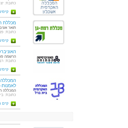
כתובת: יצחק בן צבי 12, ת.ד
קיימים 8 מסלו
מכללת ר
תואר אוניב
כתובת: פנחס רו
קיימים 28 מסלו
האוניבר
הרשמה פתו
כתובת: רבוצקי 108, ת"ד 808, רעננה 
קיימים 36 מסלו
המכללה 
לאמנות-
המכללה הא
כתובת: בי
קיים 