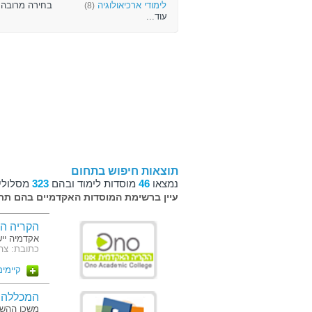
לימודי ארכיאולוגיה
בחירה מרובה.
(8)
עוד...
תוצאות חיפוש בתחום
נמצאו
46
מוסדות לימוד ובהם
323
מסלולי 
עיין ברשימת המוסדות האקדמיים בהם תרצ
הקריה הא
אקדמיה ייש
כתובת: צה"ל 104 קרי
קיימים 3 מסלו
המכללה 
משכן ההשכ