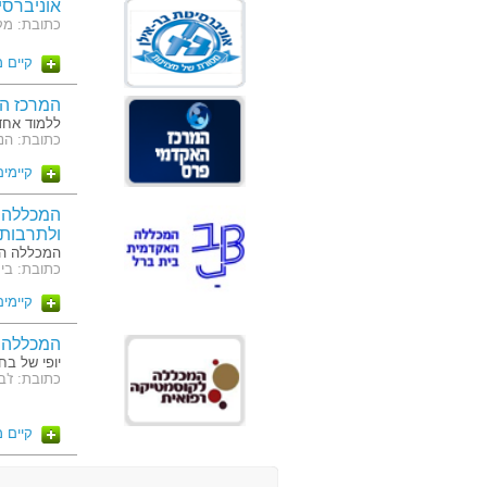
אוניברסי
כתובת: מקס
קיים 
המרכז ה
ללמוד אחד
כתובת: הנביאים
קיימים 2 מסלו
המכללה 
ולתרבות
המכללה הא
כתובת: בי
קיימים 3 מסלו
המכללה 
יופי של בח
כתובת: ז'בוטינסקי 1 רמת גן (ה
קיים 