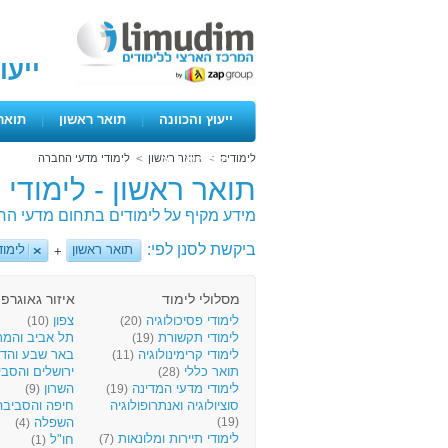
ייעו
ייעוץ והכוונה
|
תואר ראשון
|
תואר
לימודים
>
תואר ראשון
>
לימודי מדעי החברה
ימים פתוחים
תואר ראשון - לימודי
מידע מקיף על לימודים בתחום מדעי הח
ביקשת לסנן לפי:
תואר ראשון
לימו
+
מסלולי לימוד
איזור גאוגרפי
לימודי פסיכולוגיה
צפון
(10)
(20)
לימודי תקשורת
תל אביב והמר
(19)
לימודי קרימינולוגיה
באר שבע והד
(11)
תואר כללי
ירושלים והסב
(28)
לימודי מדעי המדינה
השרון
(9)
(19)
סוציולוגיה ואנתרופולוגיה
חיפה והסביב
(19)
השפלה
(4)
לימודי תיירות ומלונאות
(7)
חו"ל
(1)