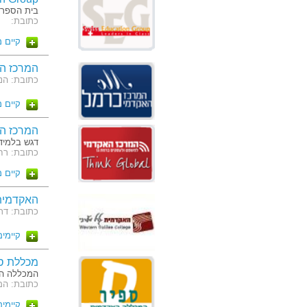
בית הספר ה
כתובת:
קיים 
המרכז הא
כתובת: הנמל 45
קיים 
המרכז ה
דגש בלמיד
כתובת: רח' בן גו
קיים 
האקדמית 
כתובת: דר
קיימים 10 מסלו
מכללת ס
המכללה ה
כתובת: המ
קיימים 6 מסלו