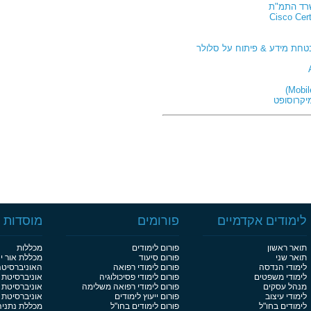
שרד התמ"ת
חת מידע & פיתוח על סלולר
יקרוסופט
ת
ות מס הכנסה
לימודים אקדמיים
פורומים
מוסדות ל
תואר ראשון
פורום לימודים
מכללות
ורכבים SPIN +
תואר שני
פורום סיעוד
מכללת אור י
לימודי הנדסה
פורום לימודי רפואה
האוניברסיט
לימודי משפטים
פורום לימודי פסיכולוגיה
אוניברסיטת 
מנהל עסקים
פורום לימודי רפואה משלימה
אוניברסיטת 
לימודי עיצוב
פורום ייעוץ לימודים
אוניברסיטת בן
לימודים בחו"ל
פורום לימודים בחו"ל
מכללת נתניה