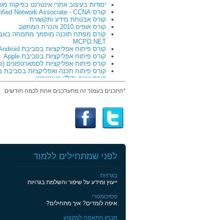
יסודות בעיצוב אתרי אינטרנט בפיקוח מ
קורס Cisco Certified Network Associate - CCNA
קורס אבטחת מידע ותקשורת
קורס אופיס 2010 והכרת המחשב
קורס מפתח תוכנה מוסמך מתמחה באבט
MCPD.NET
קורס פיתוח אפליקציות בסביבת Android
קורס פיתוח אפליקציות בסביבת Apple
קורס פיתוח אפליקציות לסמארטפונים (Mobile)
קורס פיתוח תכנה ואפליקציות בסביבת מ
קורס שיווק נדל"ן באינטרנט
תחזוקת מחשבים אישיים ורשתות תקשור
*התכנים בעמוד זה מתעדכנים אחת לכמה חודשים
קורס השקעות ומינוף נדל"ן
קורס יועצי נדל"ן
ייעוץ השקעות וניהול תיקים
ייעוץ מס בפיקוח מועצת יועצי המס/נציב
ניהול משאבי אנוש
ניהול עסקי
קורס ייעוץ ושיווק פנסיוני
רו"ח – מסלול משולב עם תואר BA של האו"פ במכללת ר"ג
לפני שמתחילים ללמוד
מכירות מנג'ר
ניהול פרסום ושיווק
בגרויות
קורס להכשרת אנשי מכירות בתהליכי מכירה מ
ייעוץ ומידע על שיפור והשלמת בגרויות
שיווק בין-לאומי
קורס ייעוץ השקעות וניהול תיקים
פסיכומטרי
קורס ייעוץ ושיווק פנסיוני
איפה לומדים? איך מתחילים?
קורס פוטושופ
מבחן התאמה למקצוע