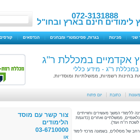
072-3131888
ץ לימודים חינם בארץ ובחו"ל
 שני
|
מכינות
|
בגרות, פסיכומטרי ומבחנים
|
הנדסאים
|
קורסים 
ץ אקדמיים במכללת ר"ג
 במכללת ר"ג -
מידע כללי
ת בחינות רשמיות, ממשלתיות ומוסדיות.
מעונות
כתובת
יום פתוח
ה ללימודי המשך מעשירים וחווייתיים
צור קשר עם מוסד
לאומיים, ממשלתיים ואחרים (כדוגמת
הלימודים
שכת רו"ח ועוד).
03-6710000
רחב של מסלולים, בשמונה מרכזי לימוד
או