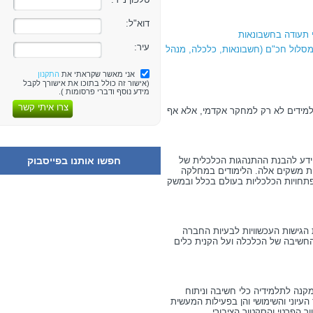
דוא"ל:
 תעודה בחשבונאות
עיר:
מסלול חכ"ם (חשבונאות, כלכלה, מנהל
אני מאשר שקראתי את
התקנון
(אישור זה כולל בתוכו את אישורך לקבל
מידע נוסף ודברי פרסומות ).
צרו איתי קשר
מידים לא רק למחקר אקדמי, אלא אף
חפשו אותנו בפייסבוק
ידע להבנת ההתנהגות הכלכלית של
ות משקים אלה. הלימודים במחלקה
פתחויות הכלכליות בעולם בכלל ובמשק
הגישות העכשוויות לבעיות החברה
החשיבה של הכלכלה ועל הקנית כלים
ה לתלמידיה כלי חשיבה וניתוח
וני והשימושי והן בפעילות המעשית
 הפרטי והסקטור הציבורי.