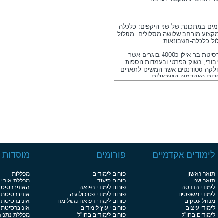
ים במתכונת של שני היקפים: כלכלה
מקצוע מורחב שלושה מסלולים: מסלול
ול כלכלה-חשבונאות.
מאז היווסדה הצמיחה המחלקה לכלכלה באוניברסיטת בר אילן כ4000 בוגרים אשר
ורי, בשוק הפרטי ובעמדות נוספות
לקה סטודנטים אשר המשיכו לתארים
ות האקדמיה הישראלית.
 ויכולת לימוד הינה מתכון להצלחת
אתו לשוק העבודה מאידך.
לימודים אקדמיים
פורומים
מוסדות ל
תואר ראשון
פורום לימודים
מכללות
תואר שני
פורום סיעוד
מכללת אור י
לימודי הנדסה
פורום לימודי רפואה
האוניברסיט
לימודי משפטים
פורום לימודי פסיכולוגיה
אוניברסיטת 
מנהל עסקים
פורום לימודי רפואה משלימה
אוניברסיטת 
לימודי עיצוב
פורום ייעוץ לימודים
אוניברסיטת בן
לימודים בחו"ל
פורום לימודים בחו"ל
מכללת נתניה