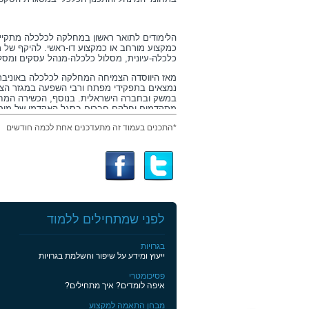
הלימודים לתואר ראשון במחלקה לכלכלה מתקיימ
כמקצוע מורחב או כמקצוע דו-ראשי. להיקף של 
כלכלה-עיונית, מסלול כלכלה-מנהל עסקים ומסל
נמצאים בתפקידי מפתח ורבי השפעה במגזר הציב
במשק ובחברה הישראלית. בנוסף, הכשירה המח
מתקדמים וחלקם חברים בסגל האקדמי של מוסד
*התכנים בעמוד זה מתעדכנים אחת לכמה חודשים
איכות הלימודים הגבוהה בשילוב עם הקניית כלים
הסטודנט בדרכו האקדמית מחד ולהצלחתו עם יצי
לפני שמתחילים ללמוד
בגרויות
ייעוץ ומידע על שיפור והשלמת בגרויות
פסיכומטרי
איפה לומדים? איך מתחילים?
מבחן התאמה למקצוע