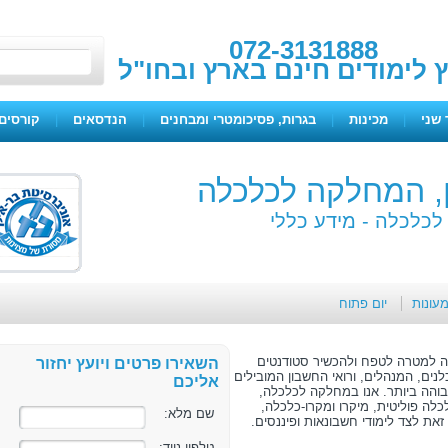
072-3131888
ץ לימודים חינם בארץ ובחו"ל
 שני
|
מכינות
|
בגרות, פסיכומטרי ומבחנים
|
הנדסאים
|
קורסים 
ן, המחלקה לכלכלה
 לכלכלה -
מידע כללי
מעונות
יום פתוח
ה למטרה לטפח ולהכשיר סטודנטים
השאירו פרטים ויועץ יחזור
לנים, המנהלים, ורואי החשבון המובילים
אליכם
והה ביותר. אנו במחלקה לכלכלה,
לה פוליטית, מיקרו ומקרו-כלכלה,
שם מלא:
את לצד לימודי חשבונאות ופיננסים.
טלפון נייד: