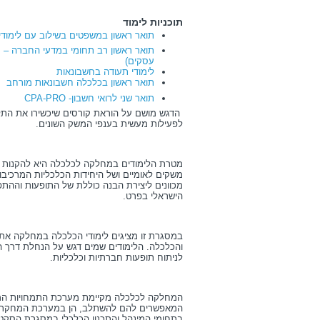
תוכניות לימוד
תואר ראשון במשפטים בשילוב עם לימודי
תואר ראשון רב תחומי במדעי החברה – 
עסקים)
לימודי תעודה בחשבונאות
תואר ראשון בכלכלה חשבונאות מורחב
תואר שני לרואי חשבון- CPA-PRO
הדגש מושם על הוראת קורסים שיכשירו את התל
לפעילות מעשית בענפי המשק השונים.
מטרת הלימודים במחלקה לכלכלה היא להקנות 
משקים לאומיים ושל היחידות הכלכליות המרכיב
מכוונים ליצירת הבנה כוללת של התופעות וההת
הישראלי בפרט.
במסגרת זו מציגים לימודי הכלכלה במחלקה את 
והכלכלה. הלימודים שמים דגש על הנחלת דרך 
לניתוח תופעות חברתיות וכלכליות.
המחלקה לכלכלה מקיימת מערכת התמחויות המקנ
המאפשרים להם להשתלב, הן במערכת המחקר העי
בתחומי המינהל והתכנון הכלכלי במסגרת הסקטור