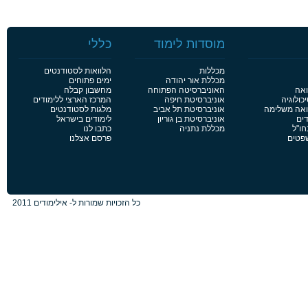
מוסדות לימוד
כללי
מכללות
הלוואות לסטודנטים
מכללת אור יהודה
ימים פתוחים
ואה
האוניברסיטה הפתוחה
מחשבון קבלה
כולוגיה
אוניברסיטת חיפה
המרכז הארצי ללימודים
פואה משלימה
אוניברסיטת תל אביב
מלגות לסטודנטים
דים
אוניברסיטת בן גוריון
לימודים בישראל
חו"ל
מכללת נתניה
כתבו לנו
שפטים
פרסם אצלנו
כל הזכויות שמורות ל- אילימודים 2011