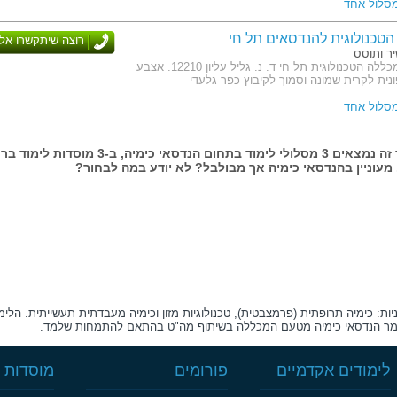
מסלול אחד
טכנולוגית להנדסאים תל חי
רוצה שיתקשרו אלי
ר ותוסס
כתובת: המכללה הטכנולוגית תל חי ד. נ. גליל עליון 12210. אצבע
ונית לקרית שמונה וסמוך לקיבוץ כפר גלעדי
מסלול אחד
בעמוד זה נמצאים 3 מסלולי לימוד בתחום הנדסאי כימיה, ב-3 מוסדות
מעוניין בהנדסאי כימיה אך מבולבל? לא יודע במה לבחור?
: כימיה תרופתית (פרמצבטית), טכנולוגיות מזון וכימיה מעבדתית תעשייתית. הלימ
 גמר הנדסאי כימיה מטעם המכללה בשיתוף מה"ט בהתאם להתמחות שלמד.
לימודים אקדמיים
פורומים
מוסדות ל