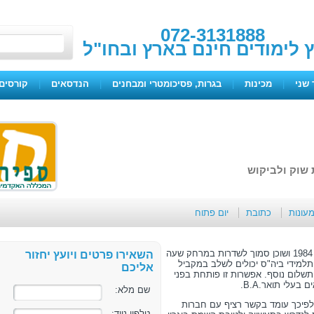
072-3131888
ץ לימודים חינם בארץ ובחו"ל
 שני
|
מכינות
|
בגרות, פסיכומטרי ומבחנים
|
הנדסאים
|
קורסים 
 שוק ולביקוש
מעונות
כתובת
יום פתוח
ביה”ס להנדסאים ולטכנולוגיה ספיר הוקם בשנת 1984 ושוכן סמוך לשדרות במרחק שעה
השאירו פרטים ויועץ יחזור
תלמידי ביה"ס יכולים לשלב במקביל
אליכם
תשלום נוסף. אפשרות זו פותחת בפני
עלי תואר.B.A.
שם מלא:
ולפיכך עומד בקשר רציף עם חברות
טלפון נייד: