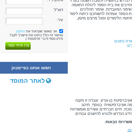
 לנדרש בתעשייה ולטובת השמת בוגריו.
מחייבים את בית הספר ליכולת התאמה
שיפור המעבדות, שיפור תהליכים
דוא"ל:
ית-הספר עומדות לרשותכם כיתות לימוד
ומי הלימודים וסגל מרצים מיומן,
עיר:
אני מאשר שקראתי את
התקנון
(אישור זה כולל בתוכו את אישורך לקבל
מידע נוסף ודברי פרסומות ).
רת נתונים
צרו איתי קשר
ים
חפשו אותנו בפייסבוק
לאתר המוסד
ברסיטת בן-גוריון. עובדה זו מקנה
ה אוניברסיטאית. בנוסף, תיהנו
מכת, חיים חברתיים עשירים ואפשרויות
ידע הנדרש ולהגיע להישגים גבוהים.
שרויות הבאות-