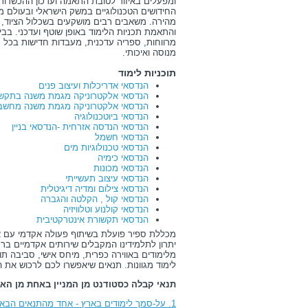
ומפעלים באיזור לטובת התאמה ועדכון ההכשרות
החידושים הטכנולוגיים במשק הישראלי ובעולם 
מהירה. משאבים רבים מושקעים בשכלול הציוד, 
והתאמת תכניות הלימוד באופן שוטף ועדכני. בב
מרווחות, ספריה עדכנית, מעבדות חדישות בכל תח
מנוסה ואיכותי.
תוכניות לימוד
הנדסאי אדריכלות ועיצוב פנים
הנדסאי אלקטרוניקה מגמת משנה בתקשו
הנדסאי אלקטרוניקה מגמת משנה מחשב
הנדסאי ביוטכנולוגיה
הנדסאי הנדסה אזרחית -הנדסאי בניין
הנדסאי חשמל
הנדסאי טכנולוגיות מים
הנדסאי כימיה
הנדסאי מכונות
הנדסאי עיצוב תעשייתי
הנדסאי צילום ומדיה דיגיטלית
הנדסאי קול , הקלטה והגברה
הנדסאי קולנוע וטלוויזיה
הנדסאי תקשורת אינטרקטיבית
מכללת ספיר פועלת בשיתוף פעולה אקדמי עם אוני
יתרון לתלמידינו המקבלים שירותים אקדמיים ברמ
מלימודים באווירה כפרית, מיחס אישי, סביבה תו
לימוד מגוונות. תנאים שיאפשרו לכם לרכוש את ה
תנאי קבלה כסטודנט מן המניין באחת מן האפ
1. על-סמך לימודים בארץ - אחד מהתנאים הבאים: