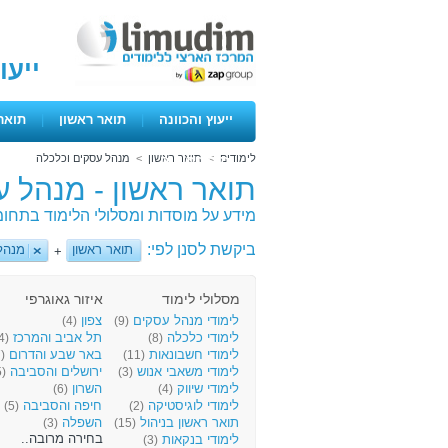
ייעו
ייעוץ והכוונה
|
תואר ראשון
|
תואר
לימודים
>
תואר ראשון
>
מנהל עסקים וכלכלה
ימים פתוחים
תואר ראשון - מנהל ע
מידע על מוסדות ומסלולי הלימוד בתחומ
ביקשת לסנן לפי:
תואר ראשון
מנהל
+
מסלולי לימוד
איזור גאוגרפי
לימודי מנהל עסקים
צפון
(4)
(9)
לימודי כלכלה
תל אביב והמרכז
(14)
(8)
לימודי חשבונאות
באר שבע והדרום
(7)
(11)
לימודי משאבי אנוש
ירושלים והסביבה
(5)
(3)
לימודי שיווק
השרון
(6)
(4)
לימודי לוגיסטיקה
חיפה והסביבה
(5)
(2)
תואר ראשון בניהול
השפלה
(3)
(15)
בחירה מרובה..
לימודי בנקאות
(3)