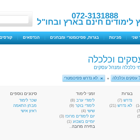
072-3131888
ץ לימודים חינם בארץ ובחו"ל
 שני
|
מכינות
|
בגרות, פסיכומטרי ומבחנים
|
הנדסאים
|
קורסים 
סקים וכלכלה
י כלכלה ומנהל עסקים
 עסקים וכלכלה
לא נדרש פסיכומטרי
+
בגרות
זמני לימוד
סינונים נוספים
נדרש
לימודי ערב
שכר לימוד
(8)
(7)
לא נדרש
לימודי בוקר
מבחן התאמה
(9)
(21)
שישי
ראיון אישי
(4)
יום לימודים מרוכז
(3)
יומיים בשבוע
(1)
בחירה מרובה..