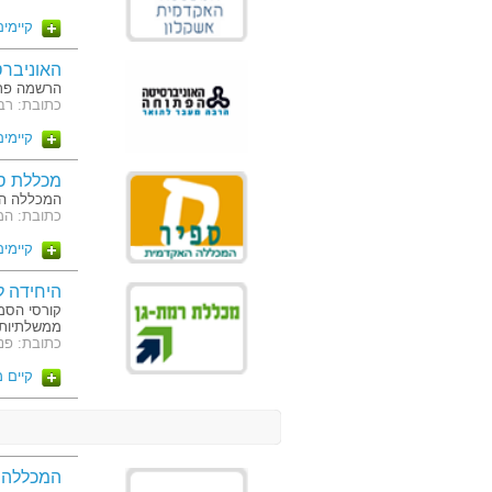
קיימים 5 מסלו
האוניבר
הרשמה פתו
כתובת: רבוצקי 108, ת"ד 808, רעננה 
קיימים 17 מסלו
מכללת ס
המכללה ה
כתובת: המ
קיימים 2 מסלו
היחידה ל
קורסי הסמכ
ממשלתיות 
כתובת: פנחס רו
קיים 
המכללה 