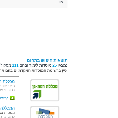
עוד...
תוצאות חיפוש בתחום
נמצאו
25
מוסדות לימוד ובהם
111
מסלולי 
עיין ברשימת המוסדות האקדמיים בהם תרצ
מכללת ר
תואר אוניב
כתובת: פנחס רו
קיימים 16 מסלו
המכללה 
משכן ההשכ
כתובת: יצחק בן צבי 12, ת.ד