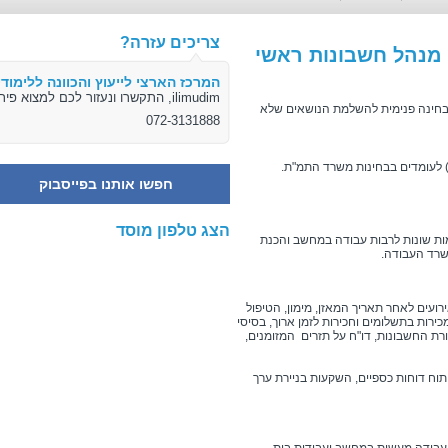
צריכים עזרה?
המרכז הארצי לייעוץ והכוונה ללימודי
ilimudim, התקשרו ונעזור לכם למצוא פיתרון
הלת סוג 2 - מתקדם, או סוג 2 - ישן+ בחינה פנימית להשלמת הנושאים שלא
072-3131888
חפשו אותנו בפייסבוק
הצג טלפון מוסד
ת שונות לרבות עבודה במחשב והכנת
רד העבודה.
רועים לאחר תאריך המאזן, מימון, הטיפול
כירות בתשלומים וחכירות לזמן ארוך, בסיסי
קורת החשבונות, דו"ח על תזרים המזומנים,
וח דוחות כספיים, השקעות בניירת ערך