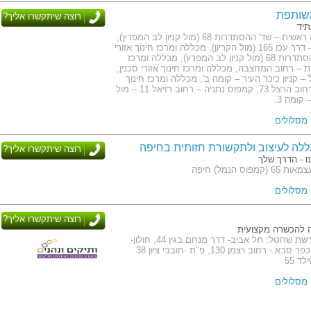
שותפת
רוצה שיתקשרו אליך?
תיד
כתובת: הנהלה ראשית – שד' ההסתדרות 68 (מול קניון לב המפרץ),
קמפוס קריות – דרך עכו 165 (מול הקריון), מכללה ומרכז חינוך אזורי
חיפה – שד' ההסתדרות 68 (מול קניון לב המפרץ), מכללה ומרכז
רת – רחוב המחצבה, מכללה ומרכז חינוך אזורי סכנין,
 קניון כיכר העיר – קומה ב', מכללה ומרכז חינוך
אזורי חדרה – רחוב הרצל 73, קמפוס נתניה – רחוב רזיאל 11 – מול
קומה 3.
ללה לעיצוב ולתקשורת חזותית בחיפה
רוצה שיתקשרו אליך?
ו - הדרך שלך
פוס הנמל) חיפה
רוצה שיתקשרו אליך?
 להכשרה מקצועית
כתובת: סניפי רשת שרוטל: תל אביב- דרך מנחם בגין 44, חולון-
רחוב מאזה 3, כפר סבא - רחוב ויצמן 130, פ"ת -חובבי ציון 38
ד 55