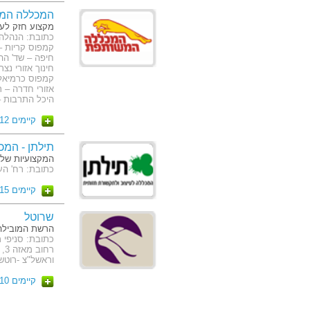
המכללה המ
מקצוע חזק לע
חינוך אזורי נצ
קמפוס כרמיאל –
היכל התרבות – 
קיימים 12 מסלולים
תילתן - המכ
המקצועיות שלנ
כתובת: רח' העצמאות 65 (קמ
קיימים 15 מסלולים
שרוטל
הרשת המובילה
וראשל"צ -רוטשיל
קיימים 10 מסלולים