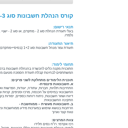
קורס הנהלת חשבונות סוג 3- מנהל חשבונות ראשי
תנאי רישום:
בעלי תעודת הנ
נלמדו.
תיאור התעודה:
תעודת גמר מנהל חשבונות סוג 1+2 (בסיסי+מתקדם) לעומדים בבחינות משרד התמ"ת.
תחומי לימוד:
התוכנית מקנה כלים להכשרה בהנהלת חשבונות ברמו
המשתתפים לבחינות קבלת תעודת הסמכה מטעם מש
תוכנית הלימודים מתחלקת לשני פרקים:
א. חשבונאות פיננסית-
התחייבות תלויות, חברות, עתודה, יעודות, הפרשות ואי
החשבונאי במיסים על הכנסה, מרכז וסניפים, קניות ומ
דיווח ושזור חשבונות, ניתוח דוחות כספיים, יסודות ב
התקינה החשבונאית.
ב. חשבונאות מעשית – ממוחשבת -
הרחבות בנושא שימוש במערכות מידע ממוחשבות ונית
טווח קצר וארוך
צוות המרצים:
רכז אקדמי: רו"ח נסים חלידו