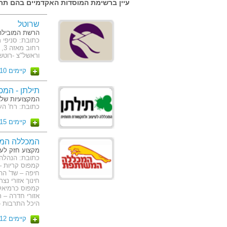
עיין ברשימת המוסדות האקדמיים בהם תרצ
שרוטל
הרשת המובילה
וראשל"צ -רוטשיל
קיימים 10 מסלולים
תילתן - המכ
המקצועיות שלנ
כתובת: רח' העצמאות 65 (קמ
קיימים 15 מסלולים
המכללה המ
מקצוע חזק לע
חינוך אזורי נצ
קמפוס כרמיאל –
היכל התרבות – 
קיימים 12 מסלולים