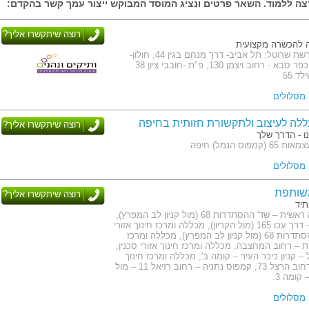
ה ללמוד. השאר פרטים ונציג המוסד המבוקש ייצור עמך קשר בהקדם:
רוצה שיתקשרו אליך?
 להכשרה מקצועית
כתובת: סניפי רשת שרוטל: תל אביב- דרך מנחם בגין 44, חולון-
רחוב מאזה 3, כפר סבא - רחוב ויצמן 130, פ"ת -חובבי ציון 38
ד 55
ללה לעיצוב ולתקשורת חזותית בחיפה
רוצה שיתקשרו אליך?
ו - הדרך שלך
פוס הנמל) חיפה
שותפת
רוצה שיתקשרו אליך?
תיד
כתובת: הנהלה ראשית – שד' ההסתדרות 68 (מול קניון לב המפרץ),
קמפוס קריות – דרך עכו 165 (מול הקריון), מכללה ומרכז חינוך אזורי
חיפה – שד' ההסתדרות 68 (מול קניון לב המפרץ), מכללה ומרכז
רת – רחוב המחצבה, מכללה ומרכז חינוך אזורי סכנין,
 קניון כיכר העיר – קומה ב', מכללה ומרכז חינוך
אזורי חדרה – רחוב הרצל 73, קמפוס נתניה – רחוב רזיאל 11 – מול
קומה 3.