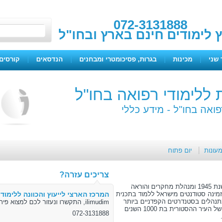
072-3131888
ץ לימודים חינם בארץ ובחו"ל
 שני
|
מכינות
|
בגרות, פסיכומטרי ומבחנים
|
הנדסאים
|
קורסים 
 ללימודי רפואה בחו"ל
פואה בחו"ל -
מידע כללי
מעונות
יום פתוח
צריכים עזרה?
האוניברסיטה לרפואה בגדנסק , אשר הוקמה בשנת 1945 ומנהלת מחקרים והוראה
זמינה סטודנטים מישראל ללמוד בתכנית
המרכז הארצי לייעוץ והכוונה ללימודי
תנהלים בסטנדרטים הקפדניים ביותר
ilimudim, התקשרו ונעזור לכם למצוא פיתרון
של האיחוד-האירופאי ולהינות מהאווירה הנפלאה של העיר ההסטורית בת 1000 השנים
072-3131888