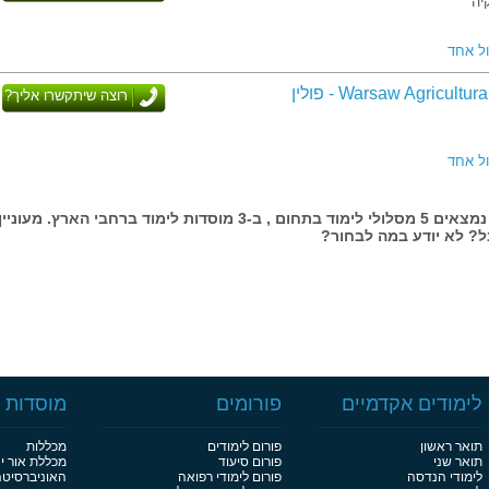
יה
ל אחד
Warsaw Agricultu - פולין
רוצה שיתקשרו אליך?
ל אחד
בעמוד זה נמצאים 5 מסלולי לימוד בתחום , ב-3 מוסדות לימוד ברחבי הארץ. מעוני
? לא יודע במה לבחור?
לימודים אקדמיים
פורומים
מוסדות ל
תואר ראשון
פורום לימודים
מכללות
תואר שני
פורום סיעוד
מכללת אור י
לימודי הנדסה
פורום לימודי רפואה
האוניברסיט