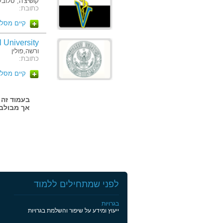
קושיצ'ה, סלובק
כתובת:
קיים מסלו
ral University
ורשה,פולין
כתובת:
קיים מסלו
אך מבולבל
לפני שמתחילים ללמוד
בגרויות
ייעוץ ומידע על שיפור והשלמת בגרויות