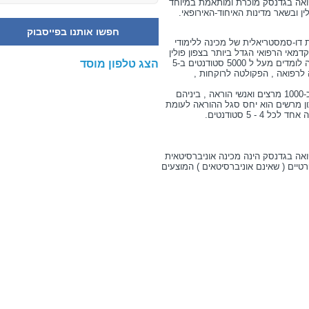
פואה בגדנסק מוכרת ומותאמת במיוחד
ן ובשאר מדינות האיחוד-האירופאי.
חפשו אותנו בפייסבוק
 דו-סמסטריאלית של מכינה ללימודי
מאי הרפואי הגדל ביותר בצפון פולין
הצג טלפון מוסד
ואחד מהמרכזיים באיחוד האירופאי. באוניברסיטה לומדים מעל ל 5000 סטודנטים ב-5
לרפואה , הפקולטה לרוקחות ,
הפעילות האקדמאית באוניברסיטה מנוהלת ע"י כ-1000 מרצים ואנשי הוראה , ביניהם
 נתון מרשים הוא יחס סגל ההוראה לעומת
 5 סטודנטים.
ואה בגדנסק הינה מכינה אוניברסיטאית
רטיים ( שאינם אוניברסיטאים ) המוצעים