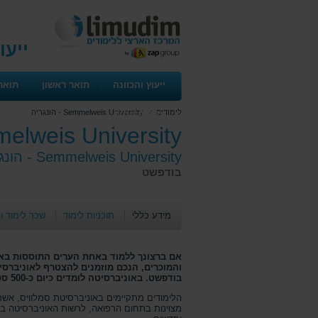
ייעו
ייעוץ והכוונה
|
תואר ראשון
|
תואר
לימודים
>
Semmelweis University - הונגריה
ימים פתוחים
Semmelweis University - 
Semmelweis University - הונגריה -
בודפשט
מידע כללי
תוכניות לימוד
שכר לימוד ו
אם ברצונך ללמוד באחת הערים התוססות באי
והמוכרים, הנכם מוזמנים להצטרף לאוניברס
בודפשט. באוניברסיטה לומדים כיום כ-500 סטודנטים ישראלים.
מצוינות בתחום הרפואה, לרשות האוניברסיטה בי