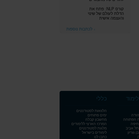
קורס NLP: פתח את
הדלת לעולם של שינוי
והעצמה אישית
לכתבות נוספות
ימוד
כללי
הלוואות לסטודנטים
הודה
ימים פתוחים
ה הפתוחה
מחשבון קבלה
חיפה
המרכז הארצי ללימודים
תל אביב
מלגות לסטודנטים
 גוריון
לימודים בישראל
כתבו לנו