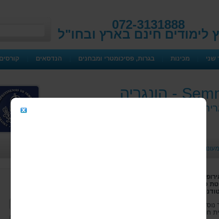
072-3131888
ץ לימודים חינם בארץ ובחו"ל
 שני
|
מכינות
|
בגרות, פסיכומטרי ומבחנים
|
הנדסאים
|
קורסים 
הונגריה
מידע כללי
מעונות
כתובת
יום פתוח
רופה, במוסד אקדמי מבין הגדולים
השאירו פרטים ויועץ יחזור
יטת סמלוויס אשר ממוקמת בליבה של
אליכם
שם מלא:
הלימודים מתקיימים באוניברסיטת סמלוויס, אשר נוסדה לפני כ-230 שנה, ומקפידה על
ת חולים בו מתקיימים מחקרים רבים
טלפון נייד: