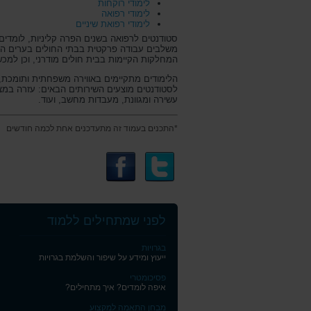
לימודי רוקחות
לימודי רפואה
לימודי רפואת שיניים
סטודנטים לרפואה בשנים הפרה קליניות, לומדים
משלבים עבודה פרקטית בבתי החולים בערים האו
המחלקות הקיימות בבית חולים מודרני, וכן למכ
הלימודים מתקיימים באווירה משפחתית ותומכת, הגורמ
לסטודנטים מוצעים השירותים הבאים: עזרה במציא
עשירה ומגוונת, מעבדות מחשב, ועוד.
*התכנים בעמוד זה מתעדכנים אחת לכמה חודשים
לפני שמתחילים ללמוד
בגרויות
ייעוץ ומידע על שיפור והשלמת בגרויות
פסיכומטרי
איפה לומדים? איך מתחילים?
מבחן התאמה למקצוע