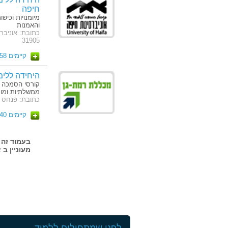
חיפה
מיומנויות וכיש
והאמנות
כתובת: אוניבר
31905
קיימים 58 מסלולים
היחידה ללימ
קורסי הסמכה מ
ממשלתיות ומוס
כתובת: פנחס רוטנברג
קיימים 40 מסלולים
מעוניין ב