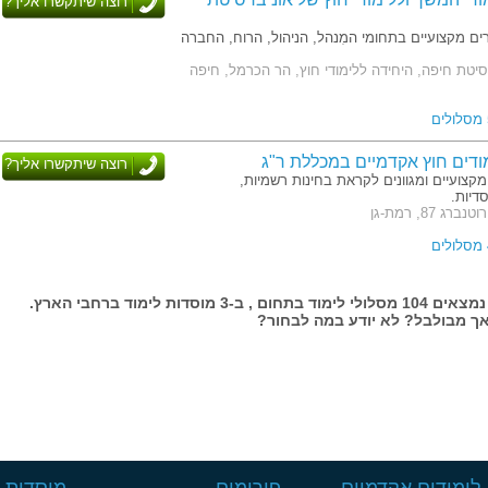
רוצה שיתקשרו אליך?
ורים מקצועיים בתחומי המִנהל, הניהול, הרוח, החברה
סיטת חיפה, היחידה ללימודי חוץ, הר הכרמל, חיפה
ודים חוץ אקדמיים במכללת ר"ג
רוצה שיתקשרו אליך?
קצועיים ומגוונים לקראת בחינות רשמיות,
דיות.
 87, רמת-גן
בעמוד זה נמצאים 104 מסלולי לימוד בתחום , ב-3 מוסדות לימוד ברחבי הארץ.
 אך מבולבל? לא יודע במה לבחור?