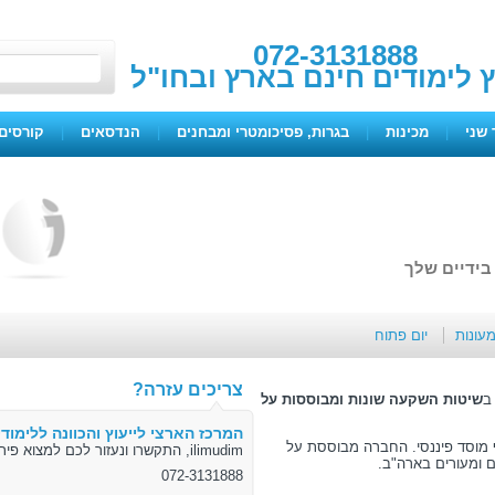
072-3131888
ץ לימודים חינם בארץ ובחו"ל
 שני
|
מכינות
|
בגרות, פסיכומטרי ומבחנים
|
הנדסאים
|
קורסים 
בידיים שלך
מעונות
יום פתוח
צריכים עזרה?
שיטות השקעה שונות ומבוססות על
המרכז הארצי לייעוץ והכוונה ללימודי
באף מוסד פיננסי. החברה מבוססת על
ilimudim, התקשרו ונעזור לכם למצוא פיתרון
 ומעורים בארה"ב.
072-3131888