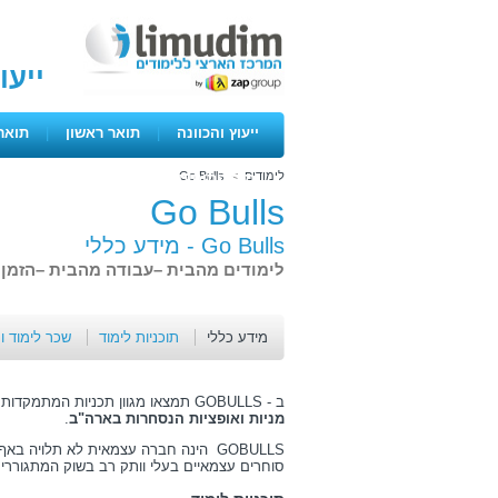
ייעו
ייעוץ והכוונה
|
תואר ראשון
|
תואר
לימודים
>
Go Bulls
ימים פתוחים
Go Bulls
Go Bulls -
מידע כללי
לימודים מהבית –עבודה מהבית –הזמן 
מידע כללי
תוכניות לימוד
שכר לימוד ו
ב - GOBULLS תמצאו מגוון תכניות המתמקדות ב
מניות ואופציות הנסחרות בארה"ב
.
GOBULLS הינה חברה עצמאית לא תלויה 
סוחרים עצמאיים בעלי וותק רב בשוק המתגוררים