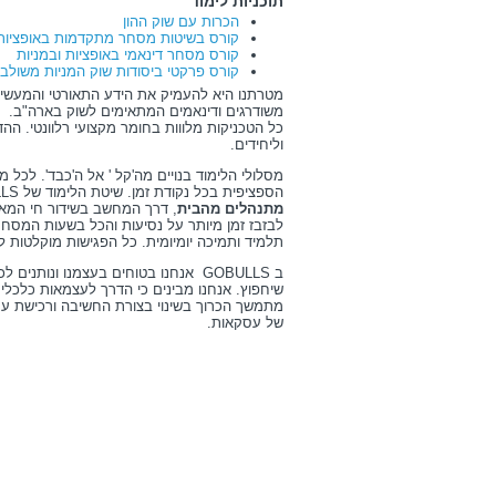
תוכניות לימוד
הכרות עם שוק ההון
קורס בשיטות מסחר מתקדמות באופציות
קורס מסחר דינאמי באופציות ובמניות
קורס פרקטי ביסודות שוק המניות משולב 
מטרתנו היא להעמיק את הידע התאורטי והמעשי ש
משודרגים ודינאמים המתאימים לשוק בארה"ב.
כל הטכניקות מלווות בחומר מקצועי רלוונטי. ההד
וליחידים.
מסלולי הלימוד בנויים מה'קל ' אל ה'כבד'. לכל
הספציפית בכל נקודת זמן. שיטת הלימוד של GOBULLS הינה ייחודית.
מתנהלים מהבית
, דרך המחשב בשידור חי המאפש
לבזבז זמן מיותר על נסיעות והכל בשעות המסחר
תלמיד ותמיכה יומיומית. כל הפגישות מוקלטות 
ב GOBULLS אנחנו בטוחים בעצמנו ונו
שיחפוץ. אנחנו מבינים כי הדרך לעצמאות כלכלי
מתמשך הכרוך בשינוי בצורת החשיבה ורכישת ערכ
של עסקאות.