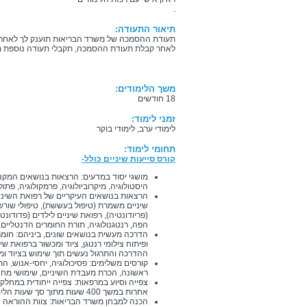
.
תיאור התעודה:
תעודת ההסמכה של משרד הבריאות תוענק לך לאחר
לאחר קבלת תעודת ההסמכה, תקבלי תעודה נוספת 
משך הלימודים:
18 חודשים
זמני לימוד:
לימודי ערב, לימודי בוקר
תחומי לימוד:
קורס סייעות שיניים כולל-
מושגי יסוד במדעים: הרצאות בנושאים המקנים 
היסטולוגיה, מיקרוביולוגיה, פרמקולוגיה, פתולו
הרצאות בנושאים העיקריים של רפואת השיניים
שיניים משמרת (טיפול בעששת), טיפולי שורש (
(פריודונטיה), רפואת שיניים לילדים (פדודונטיה
הפה, רנטגנולוגיה, תורת החומרים הדנטליים, 
הדרכה מעשית בנושאים שונים, ביניהם: חומרי
ופיתוח צילומי רנטגן, ציוד ומכשור ברפואת שינ
ההדרכה והתרגול נעשים תוך שימוש בציוד ומ
קורסים משלימים: פסיכולוגיה, יחסי-אנוש, ה
ראשונה, הכרת מעבדת השיניים, שימושי מחשב
צפייה וסיוע במרפאות: צפייה ייחודית במחלק
אחרות במשך 400 שעות מתוך סך שעות הלימוד.
הכנה למבחן משרד הבריאות: צוות ההוראה יק