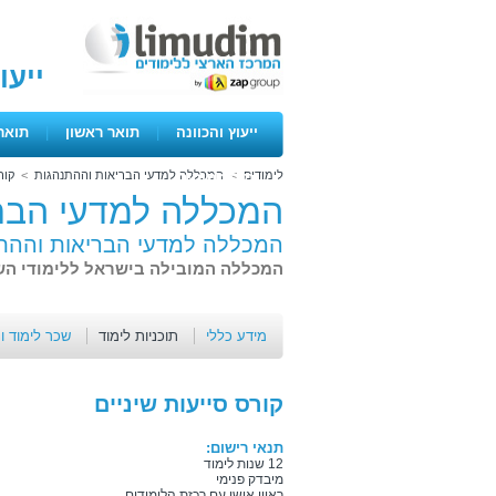
ייעו
ייעוץ והכוונה
|
תואר ראשון
|
תואר
לימודים
>
המכללה למדעי הבריאות וההתנהגות
>
קור
ימים פתוחים
המכללה למדעי הבר
המכללה למדעי הבריאות וההת
המכללה המובילה בישראל ללימודי השינ
מידע כללי
תוכניות לימוד
שכר לימוד ו
קורס סייעות שיניים
תנאי רישום:
12 שנות לימוד
מיבדק פנימי
ראיון אישי עם רכזת הלימודים