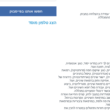
חפשו אותנו בפייסבוק
 עמידה בהצלחה במבחן.
מהמכללה.
הצג טלפון מוסד
לך ידע במדעי יסוד, כגון: אנטומיה,
גיה, תזונה ועוד.
, כגון: שיקום הפה (פרותטיקה), רפואת
אנדודונטיה), טיפול בחניכיים
), יישור שיניים (אורתודונטיה), כירוגיה של
אתיקה וחוק ברפואת שיניים, ועוד.
ם ברפואת שיניים, סטריליזציה, ביצוע
יים, עבודה מול רופא השיניים ועוד.
כשור דנטלי המצויים במכללה.
תמודדות במצבי לחץ, קורס החייאה ועזרה
 במרפאת השיניים, עקרונות בניהול.
ות פה ולסת, במרפאות ציבוריות ובמרפאות
יים חזרות ותרגולים במטרה להכין את