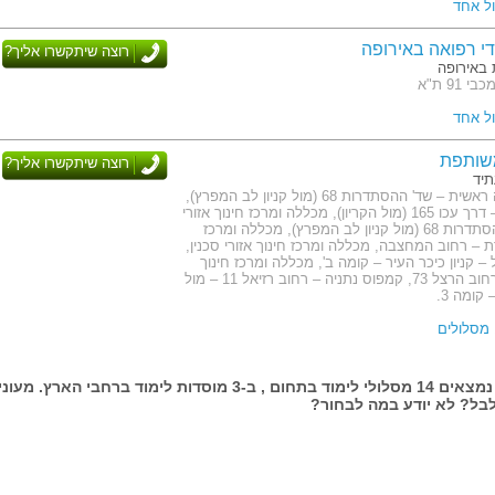
ל אחד
די רפואה באירופה
רוצה שיתקשרו אליך?
 באירופה
91 ת"א
ל אחד
שותפת
רוצה שיתקשרו אליך?
תיד
כתובת: הנהלה ראשית – שד' ההסתדרות 68 (מול קניון לב המפרץ),
קמפוס קריות – דרך עכו 165 (מול הקריון), מכללה ומרכז חינוך אזורי
חיפה – שד' ההסתדרות 68 (מול קניון לב המפרץ), מכללה ומרכז
רת – רחוב המחצבה, מכללה ומרכז חינוך אזורי סכנין,
 קניון כיכר העיר – קומה ב', מכללה ומרכז חינוך
אזורי חדרה – רחוב הרצל 73, קמפוס נתניה – רחוב רזיאל 11 – מול
קומה 3.
בעמוד זה נמצאים 14 מסלולי לימוד בתחום , ב-3 מוסדות לימוד ברחבי הארץ. מעונ
בל? לא יודע במה לבחור?