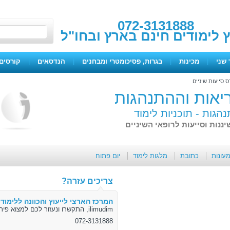
072-3131888
ץ לימודים חינם בארץ ובחו"ל
 שני
|
מכינות
|
בגרות, פסיכומטרי ומבחנים
|
הנדסאים
|
קורסים 
ס סייעות שיניים
יאות וההתנהגות
נהגות -
תוכניות לימוד
נות וסייעות לרופאי השיניים
מעונות
כתובת
מלגות לימוד
יום פתוח
צריכים עזרה?
המרכז הארצי לייעוץ והכוונה ללימודי
ilimudim, התקשרו ונעזור לכם למצוא פיתרון
072-3131888