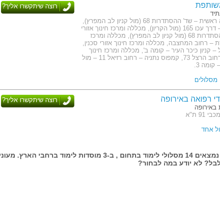
שותפת
רוצה שיתקשרו אליך?
תיד
כתובת: הנהלה ראשית – שד' ההסתדרות 68 (מול קניון לב המפרץ),
קמפוס קריות – דרך עכו 165 (מול הקריון), מכללה ומרכז חינוך אזורי
חיפה – שד' ההסתדרות 68 (מול קניון לב המפרץ), מכללה ומרכז
רת – רחוב המחצבה, מכללה ומרכז חינוך אזורי סכנין,
 קניון כיכר העיר – קומה ב', מכללה ומרכז חינוך
אזורי חדרה – רחוב הרצל 73, קמפוס נתניה – רחוב רזיאל 11 – מול
קומה 3.
די רפואה באירופה
רוצה שיתקשרו אליך?
 באירופה
91 ת"א
ל אחד
בעמוד זה נמצאים 14 מסלולי לימוד בתחום , ב-3 מוסדות לימוד ברחבי הארץ. מעונ
בל? לא יודע במה לבחור?