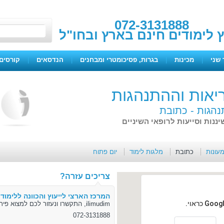
072-3131888
ץ לימודים חינם בארץ ובחו"ל
 שני
|
מכינות
|
בגרות, פסיכומטרי ומבחנים
|
הנדסאים
|
קורסים 
יאות וההתנהגות
נהגות -
כתובת
נות וסייעות לרופאי השיניים
מעונות
כתובת
מלגות לימוד
יום פתוח
צריכים עזרה?
המרכז הארצי לייעוץ והכוונה ללימודי
ilimudim, התקשרו ונעזור לכם למצוא פיתרון
072-3131888