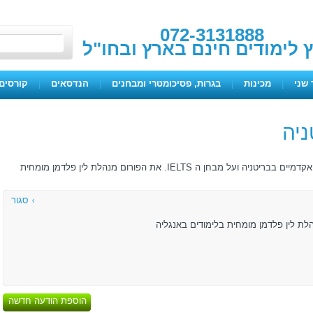
072-3131888
ץ לימודים חינם בארץ ובחו"ל
 שני
|
מכינות
|
בגרות, פסיכומטרי ומבחנים
|
הנדסאים
|
קורסים 
ניה
מטרת הפורום לתת מידע למתעניינים בלימודים אקדמיים בבריטניה ועל מבחן ה IELTS. את הפורום מנהלת לין פלדמן מומחית
סגור
לת לין פלדמן מומחית בלימודים באנגליה
הוספת הודעה חדשה