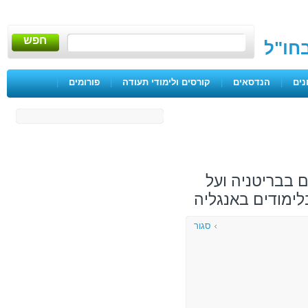
חפש
בחו"ל
נים
|
הנדסאים
|
קורסים ולימודי תעודה
|
פורומים
|
 בבריטניה ועל
סגור