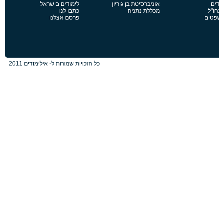
דים
אוניברסיטת בן גוריון
לימודים בישראל
חו"ל
מכללת נתניה
כתבו לנו
שפטים
פרסם אצלנו
כל הזכויות שמורות ל- אילימודים 2011