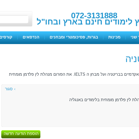
072-3131888
ץ לימודים חינם בארץ ובחו"ל
 שני
|
מכינות
|
בגרות, פסיכומטרי ומבחנים
|
הנדסאים
|
קורסים 
ניה
מטרת הפורום לתת מידע למתעניינים בלימודים אקדמיים בבריטניה ועל מבחן ה IELTS. את הפורום מנהלת לין פלדמן מומחית
סגור
לת לין פלדמן מומחית בלימודים באנגליה
הוספת הודעה חדשה