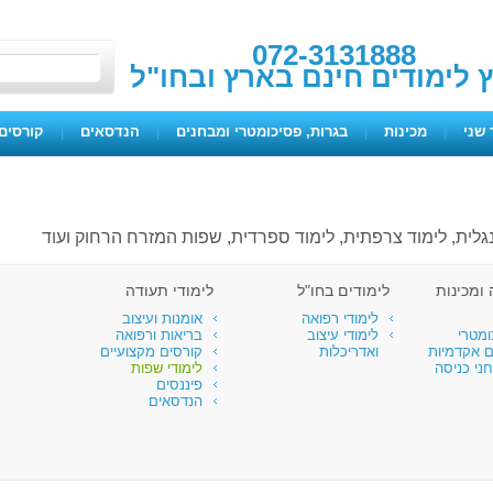
072-3131888
ץ לימודים חינם בארץ ובחו"ל
 שני
|
מכינות
|
בגרות, פסיכומטרי ומבחנים
|
הנדסאים
|
קורסים 
אנגלית, לימוד צרפתית, לימוד ספרדית, שפות המזרח הרחוק ועוד
ומכינות
לימודים בחו"ל
לימודי תעודה
לימודי רפואה
אומנות ועיצוב
ומטרי
לימודי עיצוב
בריאות ורפואה
ם אקדמיות
ואדריכלות
קורסים מקצועיים
ני כניסה
לימודי שפות
פיננסים
הנדסאים