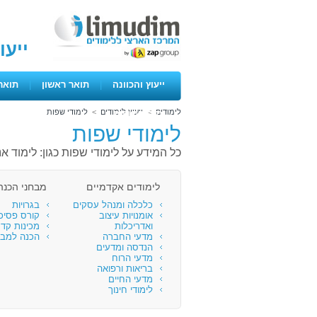
ייעו
ייעוץ והכוונה
|
תואר ראשון
|
תואר
לימודים
>
ייעוץ לימודים
>
לימודי שפות
ימים פתוחים
לימודי שפות
כל המידע על לימודי שפות כגון: לימוד 
לימודים אקדמיים
מבחני הכנה 
כלכלה ומנהל עסקים
בגרויות
אומנויות עיצוב
קורס פסיכ
ואדריכלות
מכינות קד
מדעי החברה
הכנה למבח
הנדסה ומדעים
מדעי הרוח
בריאות ורפואה
מדעי החיים
לימודי חינוך