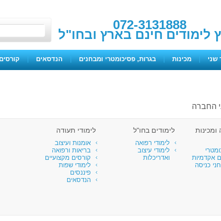
072-3131888
ץ לימודים חינם בארץ ובחו"ל
 שני
|
מכינות
|
בגרות, פסיכומטרי ומבחנים
|
הנדסאים
|
קורסים 
י החברה
ומכינות
לימודים בחו"ל
לימודי תעודה
לימודי רפואה
אומנות ועיצוב
ומטרי
לימודי עיצוב
בריאות ורפואה
ם אקדמיות
ואדריכלות
קורסים מקצועיים
ני כניסה
לימודי שפות
פיננסים
הנדסאים