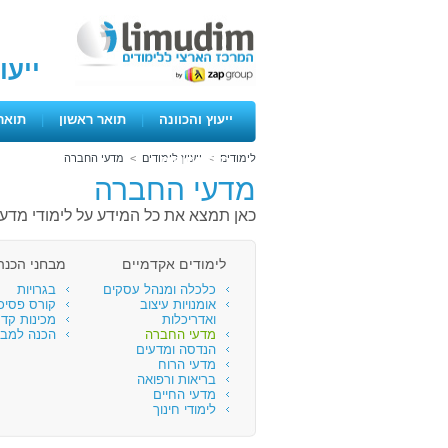
ייעו
ייעוץ והכוונה
|
תואר ראשון
|
תואר
לימודים
>
ייעוץ לימודים
>
מדעי החברה
ימים פתוחים
מדעי החברה
כאן תמצא את כל המידע על לימודי מדע
לימודים אקדמיים
מבחני הכנה 
כלכלה ומנהל עסקים
בגרויות
אומנויות עיצוב
קורס פסיכ
ואדריכלות
מכינות קד
מדעי החברה
הכנה למבח
הנדסה ומדעים
מדעי הרוח
בריאות ורפואה
מדעי החיים
לימודי חינוך