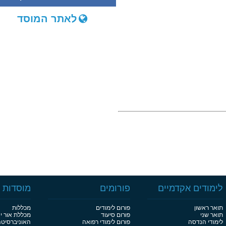
לאתר המוסד
לימודים אקדמיים
פורומים
מוסדות ל
תואר ראשון
פורום לימודים
מכללות
תואר שני
פורום סיעוד
מכללת אור י
לימודי הנדסה
פורום לימודי רפואה
האוניברסיט