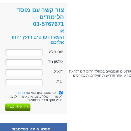
צור קשר עם מוסד
הלימודים
03-5767671
או
השאירו פרטים ויועץ יחזור
אליכם
שם מלא:
טלפון נייד:
דוא"ל:
טודנטים הנמצאים במהלך הלימודים לקראת
מילאו אחר הדרישות האקדמיות בקורסים
עיר:
אני מאשר שקראתי את
התקנון
(אישור זה כולל בתוכו את אישורך לקבל
מידע נוסף ודברי פרסומות ).
צרו איתי קשר
חפשו אותנו בפייסבוק