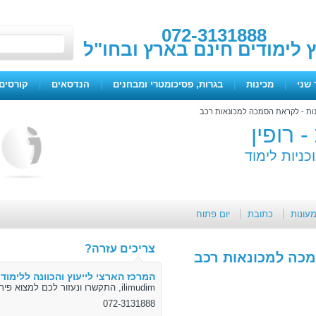
072-3131888
ץ לימודים חינם בארץ ובחו"ל
 שני
|
מכינות
|
בגרות, פסיכומטרי ומבחנים
|
הנדסאים
|
קורסים 
 רופין
כניות לימוד
מעונות
כתובת
יום פתוח
צריכים עזרה?
המרכז הארצי לייעוץ והכוונה ללימודי
ilimudim, התקשרו ונעזור לכם למצוא פיתרון
072-3131888