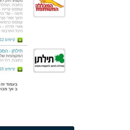
מקצוע חזק לע
חינוך אזורי נצ
קמפוס כרמיאל –
היכל התרבות – 
קיימים 12 מסלולים
תילתן - המכ
המקצועיות שלנ
כתובת: רח' העצמאות 65 (קמ
קיימים 15 מסלולים
ב אך מבול