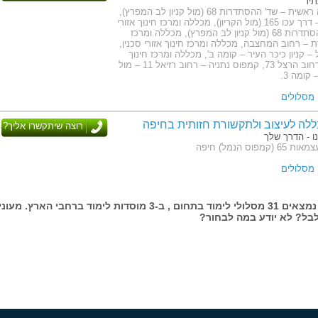
תיד
כתובת: הנהלה ראשית – שד' ההסתדרות 68 (מול קניון לב המפרץ),
קמפוס קריות – דרך עכו 165 (מול הקריון), מכללה ומרכז חינוך אזורי
חיפה – שד' ההסתדרות 68 (מול קניון לב המפרץ), מכללה ומרכז
רת – רחוב המחצבה, מכללה ומרכז חינוך אזורי סכנין,
 קניון כיכר העיר – קומה ב', מכללה ומרכז חינוך
אזורי חדרה – רחוב הרצל 73, קמפוס נתניה – רחוב רזיאל 11 – מול
קומה 3.
ללה לעיצוב ולתקשורת חזותית בחיפה
רוצה שיתקשרו אליך?
ו - הדרך שלך
פוס הנמל) חיפה
בעמוד זה נמצאים 31 מסלולי לימוד בתחום , ב-3 מוסדות לימוד ברחבי הארץ. מעונ
בל? לא יודע במה לבחור?