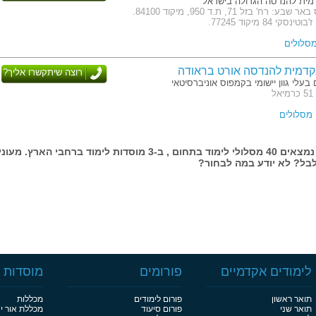
ית להנדסה הגדולה בישראל
כתובת: קמפוס באר שבע: רח' בזל 71, ת.ד 950, מיקוד 84100.
י 84 מיקוד 77245.
דמית להנדסה אורט בראודה
רוצה שיתקשרו אליך?
 בעלי גוון יישומי בקמפוס אוניברסיטאי
ל
בעמוד זה נמצאים 40 מסלולי לימוד בתחום , ב-3 מוסדות לימוד ברחבי הארץ. מעונ
בל? לא יודע במה לבחור?
לימודים אקדמיים
פורומים
מוסדות ל
תואר ראשון
פורום לימודים
מכללות
תואר שני
פורום סיעוד
מכללת אור י