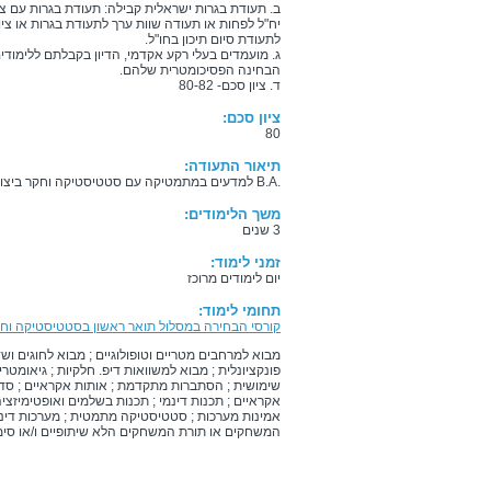
יח"ל לפחות או תעודה שוות ערך לתעודת בגרות או ציונ
לתעודת סיום תיכון בחו"ל.
ג. מועמדים בעלי רקע אקדמי, הדיון בקבלתם ללימודים 
הבחינה הפסיכומטרית שלהם.
ד. ציון סכם- 80-82
ציון סכם:
80
תיאור התעודה:
.B.A למדעים במתמטיקה עם סטטיסטיקה וחקר ביצועים
משך הלימודים:
3 שנים
זמני לימוד:
יום לימודים מרוכז
תחומי לימוד:
קורסי הבחירה במסלול תואר ראשון בסטטיסטיקה וחק
פונקציונלית ; מבוא למשוואות דיפ. חלקיות ; גיאומט
שימושית ; הסתברות מתקדמת ; אותות אקראיים ; סדרות
אקראיים ; תכנות דינמי ; תכנות בשלמים ואופטימיזציה 
אמינות מערכות ; סטטיסטיקה מתמטית ; מערכות דינמיו
המשחקים או תורת המשחקים הלא שיתופיים ו/או סימ