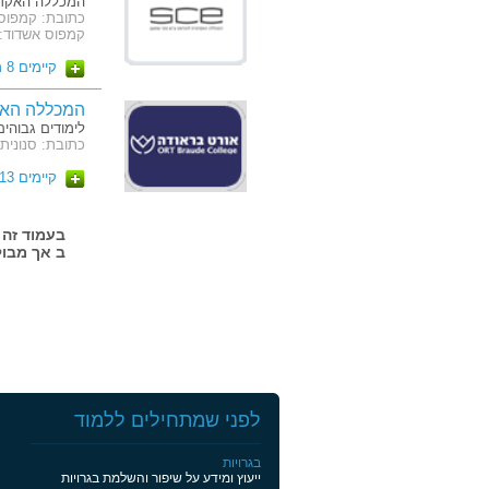
המכללה האקדמ
קמפוס אשדוד: ז'בוטינסק
קיימים 8 מסלולים
המכללה האק
לימודים גבוהים
כתובת: סנונית 51 כרמיא
קיימים 13 מסלולים
ב אך מבול
לפני שמתחילים ללמוד
בגרויות
ייעוץ ומידע על שיפור והשלמת בגרויות