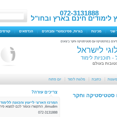
072-3131888
ץ לימודים חינם בארץ ובחו"ל
 שני
|
מכינות
|
בגרות, פסיכומטרי ומבחנים
|
הנדסאים
|
קורסים 
דעים במתמטיקה עם סטטיסטיקה וחקר ביצועים
לוגי לישראל
 -
תוכניות לימוד
הטובות בעולם
מעונות
כתובת
מלגות לימוד
יום פתוח
צריכים עזרה?
 סטטיסטיקה וחקר
המרכז הארצי לייעוץ והכוונה ללימודי
ilimudim, התקשרו ונעזור לכם למצוא פיתרון
072-3131888