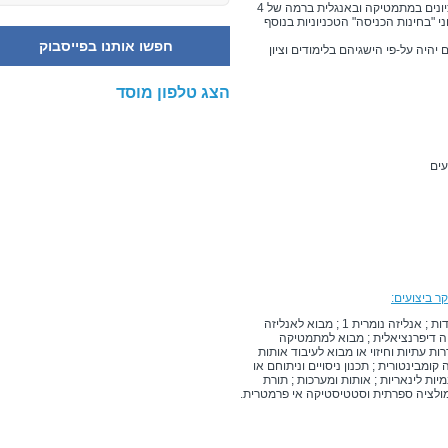
ב. תעודת בגרות ישראלית קבילה: תעודת בגרות עם ציונים במתמטיקה ובאנגלית ברמה של 4
י "בחינות הכניסה" הטכניוניות בנוסף
חפשו אותנו בפייסבוק
יהיה על-פי הישגיהם בלימודים וציון
הצג טלפון מוסד
ר ביצועים:
מבוא למרחבים מטריים וטופולוגיים ; מבוא לחוגים ושדות ; אנליזה נומרית 1 ; מבוא לאנליזה
ריה דיפרנציאלית ; מבוא למתמטיקה
 עתיות וחיזוי או מבוא לעיבוד אותות
קומבינטורית ; תכנון ניסויים וניתוחם או
ת לינאריות ; אותות ומערכות ; תורת
ולציה ספרתית וסטטיסטיקה אי פרמטרית.