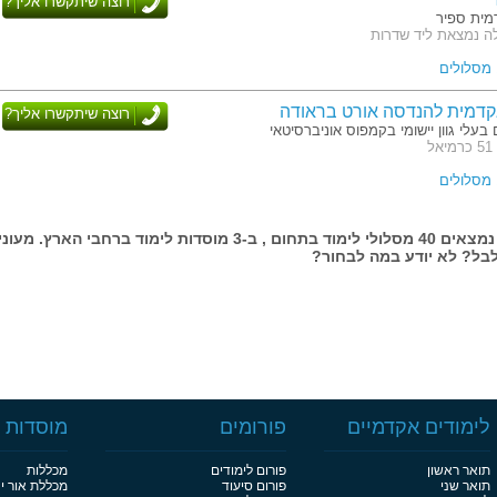
רוצה שיתקשרו אליך?
ית ספיר
ה נמצאת ליד שדרות
דמית להנדסה אורט בראודה
רוצה שיתקשרו אליך?
 בעלי גוון יישומי בקמפוס אוניברסיטאי
ל
בעמוד זה נמצאים 40 מסלולי לימוד בתחום , ב-3 מוסדות לימוד ברחבי הארץ. מעונ
בל? לא יודע במה לבחור?
לימודים אקדמיים
פורומים
מוסדות ל
תואר ראשון
פורום לימודים
מכללות
תואר שני
פורום סיעוד
מכללת אור י