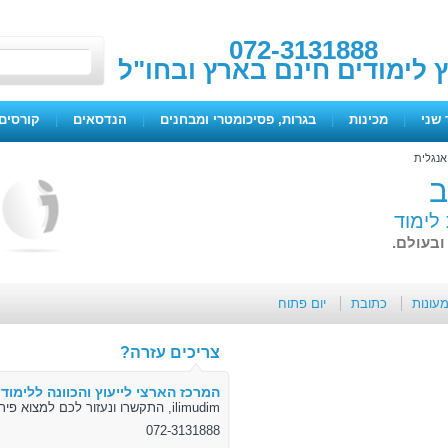
072-3131888
ץ לימודים חינם בארץ ובחו"ל
 שני
|
מכינות
|
בגרות, פסיכומטרי ומבחנים
|
הנדסאים
|
קורסים 
אנגלית
ב
 לימוד
ובעולם.
מעונות
כתובת
יום פתוח
צריכים עזרה?
המרכז הארצי לייעוץ והכוונה ללימודי
ilimudim, התקשרו ונעזור לכם למצוא פיתרון
072-3131888