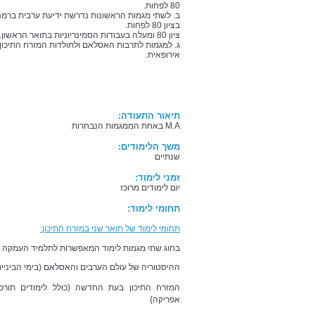
80 לפחות.
ב. לשתי מגמות הראשונות נדרשת ידיעת ערבית ברמה 
בציון 80 לפחות.
ציון 80 ומעלה בעבודות הסמינריוניות בתואר הראשון.
ג. למגמות לתרבות האסלאם ולתולדות המזרח התיכון 
אירופאית.
תיאור התעודה:
M.A באחת הממגמות הנבחרות
משך הלימודים:
שנתיים
זמני לימוד:
יום לימודים מרוכז
תחומי לימוד:
תחומי לימוד של תואר שני במזרח התיכון:
בחוג שתי מגמות לימוד המאפשרות לתלמיד העמקה ו
ההיסטוריה של עולם הערבים והאסלאם (בימי הביניים
המזרח התיכון בעת החדשה (כולל לימודים תורכיים-
אפריקה}