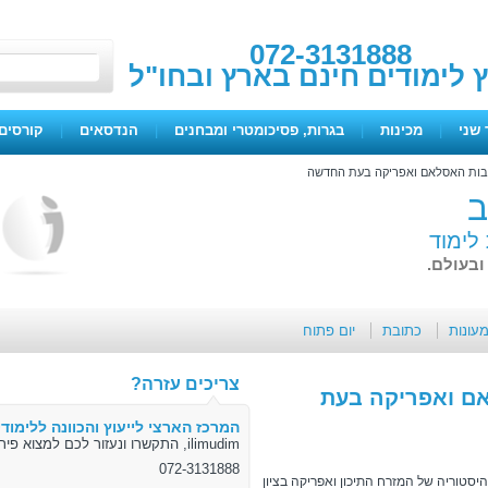
072-3131888
ץ לימודים חינם בארץ ובחו"ל
 שני
|
מכינות
|
בגרות, פסיכומטרי ומבחנים
|
הנדסאים
|
קורסים 
רבות האסלאם ואפריקה בעת החדשה
ב
 לימוד
ובעולם.
מעונות
כתובת
יום פתוח
צריכים עזרה?
אם ואפריקה בעת
המרכז הארצי לייעוץ והכוונה ללימודי
ilimudim, התקשרו ונעזור לכם למצוא פיתרון
072-3131888
היסטוריה של המזרח התיכון ואפריקה בציון