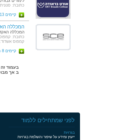
לימודים גבוהים
כתובת: סנונית 51 כרמיא
קיימים 13 מסלולים
המכללה האק
המכללה האקדמ
קמפוס אשדוד: ז'בוטינסק
קיימים 8 מסלולים
ב אך מבול
לפני שמתחילים ללמוד
בגרויות
ייעוץ ומידע על שיפור והשלמת בגרויות