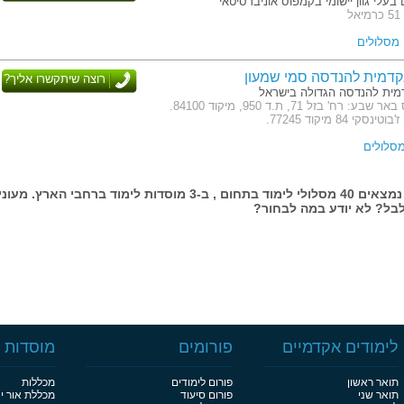
 בעלי גוון יישומי בקמפוס אוניברסיטאי
ל
דמית להנדסה סמי שמעון
רוצה שיתקשרו אליך?
ית להנדסה הגדולה בישראל
כתובת: קמפוס באר שבע: רח' בזל 71, ת.ד 950, מיקוד 84100.
י 84 מיקוד 77245.
בעמוד זה נמצאים 40 מסלולי לימוד בתחום , ב-3 מוסדות לימוד ברחבי הארץ. מעונ
בל? לא יודע במה לבחור?
לימודים אקדמיים
פורומים
מוסדות ל
תואר ראשון
פורום לימודים
מכללות
תואר שני
פורום סיעוד
מכללת אור י