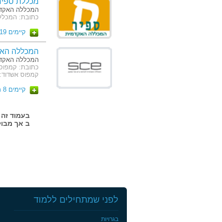
מכללת ספיר
המכללה האקדמ
כתובת: המכלל
קיימים 19 מסלולים
המכללה האק
המכללה האקדמ
קמפוס אשדוד: ז'בוטינסק
קיימים 8 מסלולים
ב אך מבול
לפני שמתחילים ללמוד
בגרויות