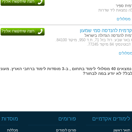
רוצה שיתקשרו אליך?
ית ספיר
ה נמצאת ליד שדרות
דמית להנדסה סמי שמעון
רוצה שיתקשרו אליך?
ית להנדסה הגדולה בישראל
כתובת: קמפוס באר שבע: רח' בזל 71, ת.ד 950, מיקוד 84100.
י 84 מיקוד 77245.
בעמוד זה נמצאים 40 מסלולי לימוד בתחום , ב-3 מוסדות לימוד ברחבי הארץ. מעונ
בל? לא יודע במה לבחור?
לימודים אקדמיים
פורומים
מוסדות ל
תואר ראשון
פורום לימודים
מכללות