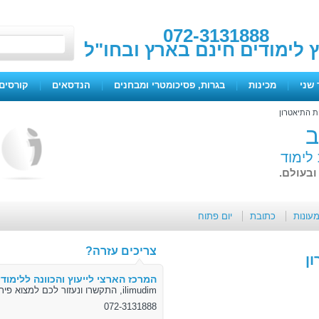
072-3131888
ץ לימודים חינם בארץ ובחו"ל
 שני
|
מכינות
|
בגרות, פסיכומטרי ומבחנים
|
הנדסאים
|
קורסים 
ת התיאטרון
ב
 לימוד
ובעולם.
מעונות
כתובת
יום פתוח
צריכים עזרה?
ן
המרכז הארצי לייעוץ והכוונה ללימודי
ilimudim, התקשרו ונעזור לכם למצוא פיתרון
072-3131888