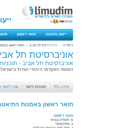
ייעו
ייעוץ והכוונה
|
תואר ראשון
|
תואר
לימודים
>
אוניברסיטת תל אביב
>
תואר ראשון באמנו
ימים פתוחים
אוניברסיטת תל אבי
אוניברסיטת תל אביב -
תוכניות
המוסד האקדמי היהודי הגדול בישראל 
מידע כללי
תוכניות לימוד
שכר לימוד ו
תואר ראשון באמנות התיאטרו
תנאי רישום:
א. תעודת בגרות
ב. פסיכומטרי
ג. רמת סיווג בינונית באנגלית