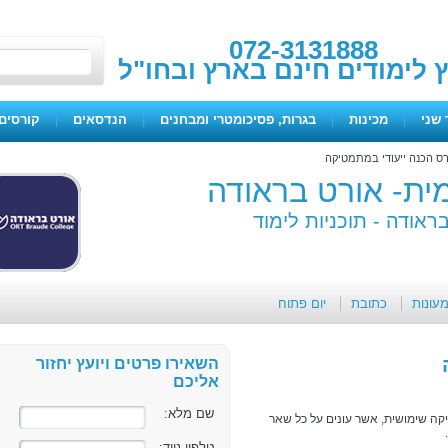
072-3131888
ץ לימודים חינם בארץ ובחו"ל
 שני
|
מכינות
|
בגרות, פסיכומטרי ומבחנים
|
הנדסאים
|
קורסים 
רס הכנה ייעודי במתמטיקה
ית- אורט בראודה
ראודה -
תוכניות לימוד
מעונות
כתובת
יום פתוח
השאירו פרטים ויועץ יחזור
אליכם
שם מלא:
יקה שימושית, אשר עונים על כל שאר
טלפון נייד: