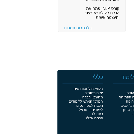
קורס NLP: פתח את
הדלת לעולם של שינוי
והעצמה אישית
לכתבות נוספות
ימוד
כללי
הלוואות לסטודנטים
הודה
ימים פתוחים
ה הפתוחה
מחשבון קבלה
חיפה
המרכז הארצי ללימודים
תל אביב
מלגות לסטודנטים
 גוריון
לימודים בישראל
כתבו לנו
פרסם אצלנו