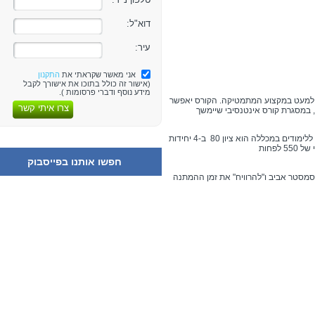
דוא"ל:
עיר:
אני מאשר שקראתי את
התקנון
(אישור זה כולל בתוכו את אישורך לקבל
מידע נוסף ודברי פרסומות ).
 למעט במקצוע המתמטיקה. הקורס יאפשר
צרו איתי קשר
במסגרת קורס אינטנסיבי שיימשך
תנאי הקבלה המינימליים שנדרשים כיום לצורך קבלה ללימודים במכללה הוא ציון 80 ב-4 יחידות
לפחות
חפשו אותנו בפייסבוק
בסמסטר אביב ו"להרוויח" את זמן ההמתנה