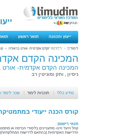
ייעו
ייעוץ והכוונה
|
תואר ראשון
|
תואר
לימודים
>
המכינה הקדם אקדמית- אורט בראודה
>
קו
ימים פתוחים
המכינה הקדם אקדמ
המכינה הקדם אקדמית- אורט ב
ניסיון , ותק ומוניטין רב
מידע כללי
תוכניות לימוד
שכר לימוד ו
קורס הכנה ייעודי במתמטיקה
תנאי רישום:
קהל היעד הינו- מתעניינים בלימודי הנדסה או מתמט
הדרישות האקדמיות (בהתאם לדרישות המחלקתיות).