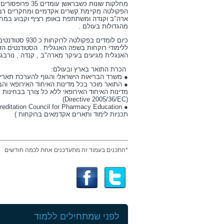
הפקולטה מקיימת קשרים אקדמיים ומחקריים רבים
ארה"ב וקנדה ומשתתפת באופן רציף וקבוע במחק
מהגדולות בעולם .
ללימודי רוקחות בשפה האנגלית . הסטודנטים הז
האנגלית מגיעים בעיקר מארה"ב , קנדה , נורבגיה
הכרת התואר בארץ ובעולם:
● משרד הבריאות הישראלי והגוף להערכת תארי
● התואר מוכר בכל מדינות האיחוד האירופאי וה
מדינות האיחוד האירופאי ללא כל צורך בבחינות 
(Directive 2005/36/EC)
תכניות לימוד ותארים אקדמאים ברוקחות )
*התכנים בעמוד זה מתעדכנים אחת לכמה חודשים
לפני שמתחילים ללמוד