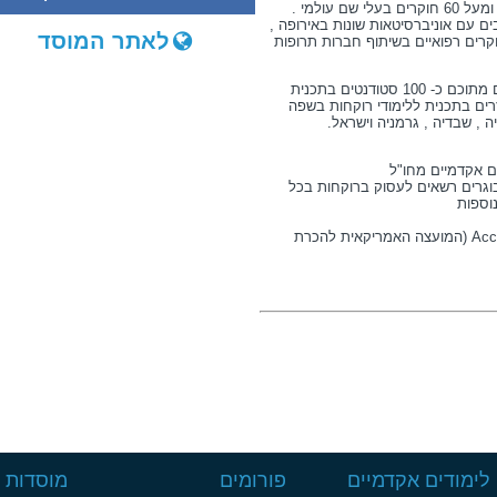
מחלקות שונות כשבראשן עומדים 35 פרופסורים ומעל 60 חוקרים בעלי שם עולמי .
 עם אוניברסיטאות שונות באירופה ,
לאתר המוסד
רים רפואיים בשיתוף חברות תרופות
כיום לומדים בפקולטה לרוקחות כ 930 סטודנטים מתוכם כ- 100 סטודנטים בתכנית
רים בתכנית ללימודי רוקחות בשפה
 , שבדיה , גרמניה וישראל.
ם אקדמיים מחו"ל
בוגרים רשאים לעסוק ברוקחות בכל
נוספות
● Accreditation Council for Pharmacy Education (המועצה האמריקאית להכרת
לימודים אקדמיים
פורומים
מוסדות ל