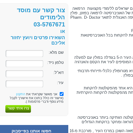
ודנטים ישראלים ללימודי מקצועות הרפואה
צור קשר עם מוסד
 של האוניברסיטה לרפואה בפוזנן, פולין
הלימודים
המפעילה תכנית אמריקאית ללימודי רוקחות בשפה האנגלית לתואר Pharm. D- Doctor
03-5767671
או
ת לרוקחות בכל האוניברסיטאות
השאירו פרטים ויועץ יחזור
אליכם
שם מלא:
העיר פוזנן , השוכנת משני צידי נהר ה"וורטה" היא העיר ה-5 בגודלה בפולין עם למעלה
 כ- 130 אלף סטודנטים המוסיפים לעיר את הקסם והאנרגיה
טלפון נייד:
יא מטרופולין כלכלי-תיירותי-תרבותי
דוא"ל:
ולין .
עיר:
 היא אחד מהפקולטות לרוקחות
אחת מהפקולטות לרוקחות היוקרתיות
אני מאשר שקראתי את
התקנון
(אישור זה כולל בתוכו את אישורך לקבל
מידע נוסף ודברי פרסומות ).
צרו איתי קשר
ת שנוסדה בשנת 1919 היא הפקולטה הוותיקה ביותר באוניברסיטה
הוראה ומחקר ברוקחות הגדולים
חפשו אותנו בפייסבוק
הפקולטה, הממוקמת בקמפוס האוניברסיטה לרפואה השוכן במרכז העיר , מורכבת מ-16