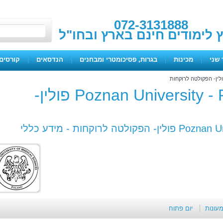
072-3131888
ץ לימודים חינם בארץ ובחו"ל
 שני
|
מכינות
|
בגרות, פסיכומטרי ומבחנים
|
הנדסאים
|
קורסים 
Poznan University - Pharm. D program פולין-
קולטה לרוקחות -
מידע כללי
מעונות
יום פתוח