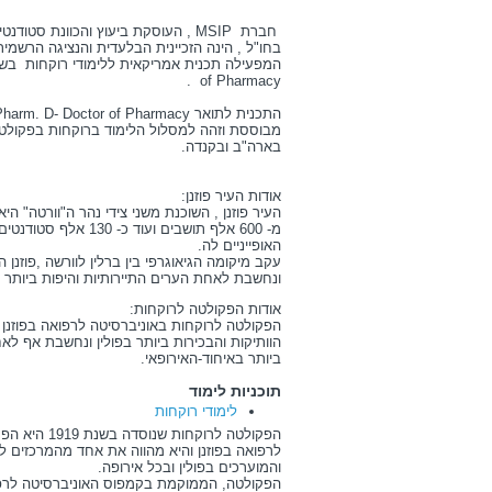
ח
ברת MSIP , העוסקת ביעוץ והכוונת סט
בחו"ל , הינה הזכיינית הבלעדית והנציגה הרשמית
of Pharmacy .
התכנית לתואר Pharm. D- Doctor of Pharmacy
מבוססת וזהה למסלול הלימוד ברוקחות בפקולטו
בארה"ב ובקנדה.
אודות העיר פוזנן:
מ- 600 אלף תושבים ועוד
האופייניים לה.
עקב מיקומה הגיאוגרפי בין ברלין לוורשה ,פוזנן ה
ונחשבת לאחת הערים התיירותיות והיפות ביותר בפ
אודות הפקולטה לרוקחות:
הפקולטה לרוקחות באוניברסיטה לרפואה בפוזנן
הוותיקות והבכירות ביותר בפולין ונחשבת אף ל
ביותר באיחוד-האירופאי.
תוכניות לימוד
לימודי רוקחות
הפקולטה לרוקחו
לרפואה בפוזנן והיא מהווה את אחד מהמרכזים ל
והמוערכים בפולין ובכל אירופה.