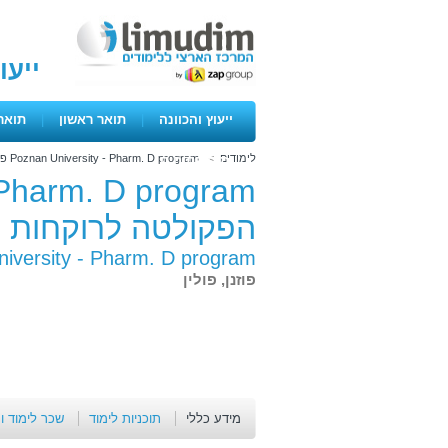
ייעו
ייעוץ והכוונה
|
תואר ראשון
|
תואר
לימודים
>
Poznan University - Pharm. D program פולין- הפקולטה לרוקחות
ימים פתוחים
הפקולטה לרוקחות
Poznan University - Pharm. D program פולין- הפ
פוזנן, פולין
מידע כללי
תוכניות לימוד
שכר לימוד ו