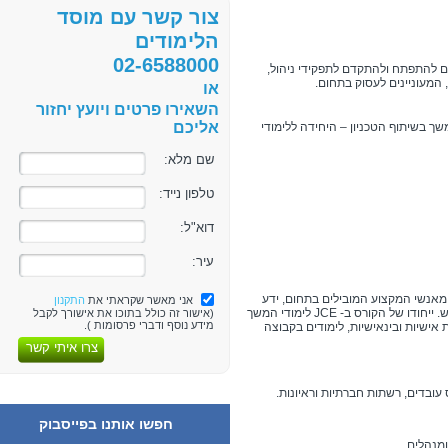
צור קשר עם מוסד
הלימודים
02-6588000
ם להתפתח ולהתקדם לתפקידי ניהול,
המעוניינים לעסוק בתחום.
או
השאירו פרטים ויועץ יחזור
אליכם
קת תעודת גמר של JCE לימודי המשך בשיתוף הטכניון – היחידה ללימודי
שם מלא:
טלפון נייד:
דוא"ל:
עיר:
מאנשי המקצוע המובילים בתחום, ידע
אני מאשר שקראתי את
התקנון
 ייחודו של הקורס ב-
JCE
לימודי המשך
(אישור זה כולל בתוכו את אישורך לקבל
מידע נוסף ודברי פרסומות ).
אישיות ובינאישיות, לימודים בקבוצה
צרו איתי קשר
דים, רשתות חברתיות וראיונות.
חפשו אותנו בפייסבוק
הלים.