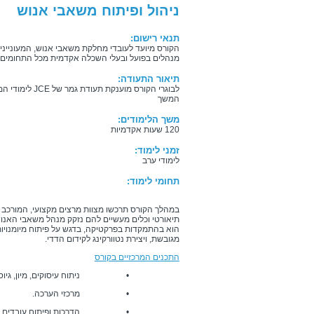
ניהול ופיתוח משאבי אנוש
תנאי רישום:
הקורס מיועד לעובדי מחלקת משאבי אנוש, המעונייני
מנהלים בפועל ובעלי השכלה אקדמית מכל התחומים, 
תיאור התעודה:
לבוגרי הקורס מוענ
המשך
משך הלימודים:
120 שעות אקדמיות
זמני לימוד:
לימודי ערב
תחומי לימוד:
במהלך הקורס תרכשו מצוות מרצים מקצועי, המורכב 
תיאורטי וכלים מעשיים להם נזקק מנהל משאבי האנוש.
הוא בהתמקדות בפרקטיקה, בדגש על פיתוח מיומנויות 
מגובשת, ויצירת נטוורקינג לקידום הדדי.
התכנים המרכזיים בקורס
• ניתוח עיסוקים, מיון, גיוס עוב
• מרכזי הערכה.
• הדרכות ופיתוח עובדים ומנ