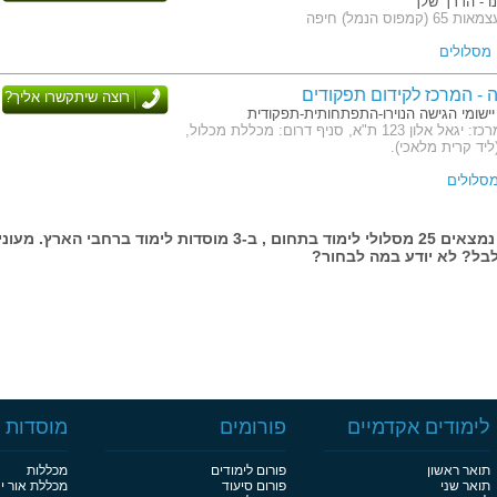
ו - הדרך שלך
פוס הנמל) חיפה
ה - המרכז לקידום תפקודים
רוצה שיתקשרו אליך?
יישומי הגישה הנוירו-התפתחותית-תפקודית
כתובת: סניף מרכז: יגאל אלון 123 ת"א, סניף דרום: מכללת מכלול,
ליד קרית מלאכי).
בעמוד זה נמצאים 25 מסלולי לימוד בתחום , ב-3 מוסדות לימוד ברחבי הארץ. מעונ
בל? לא יודע במה לבחור?
לימודים אקדמיים
פורומים
מוסדות ל
תואר ראשון
פורום לימודים
מכללות
תואר שני
פורום סיעוד
מכללת אור י