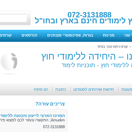
072-3131888
ץ לימודים חינם בארץ ובחו"ל
 שני
|
מכינות
|
בגרות, פסיכומטרי ומבחנים
|
הנדסאים
|
קורסים 
קורס ניתוח טכני בסיסי
 – היחידה ללימודי חוץ
ללימודי חוץ -
תוכניות לימוד
מעונות
חדשות ושירותים לסטודנט
כתובת
יום פתוח
צריכים עזרה?
המרכז הארצי לייעוץ והכוונה ללימודי
ilimudim, התקשרו ונעזור לכם למצוא פיתרון
072-3131888