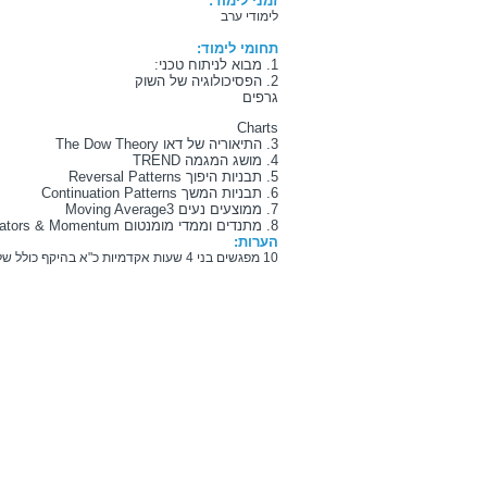
זמני לימוד:
לימודי ערב
תחומי לימוד:
1. מבוא לניתוח טכני:
2. הפסיכולוגיה של השוק
גרפים
Charts
3. התיאוריה של דאו
The Dow Theory
4. מושג המגמה
TREND
5. תבניות היפוך
Reversal Patterns
6. תבניות המשך
Continuation Patterns
7. ממוצעים נעים
Moving Average3
8. מתנדים וממדי מומנטום
Oscillators & Momentum
הערות:
10 מפגשים בני 4 שעות אקדמיות כ"א בהיקף כולל של 40 שעות אקדמיות.