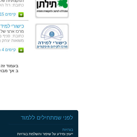
המקצועיות שלנ
כתובת: רח' העצמאות 65 (קמ
קיימים 15 מסלולים
כישורי למיד
מרכז ארצי של 
משואות יצחק (
קיימים 4 מסלולים
ב אך מבול
לפני שמתחילים ללמוד
בגרויות
ייעוץ ומידע על שיפור והשלמת בגרויות