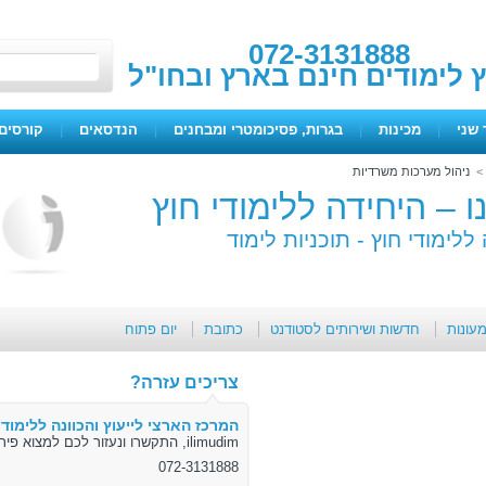
072-3131888
ץ לימודים חינם בארץ ובחו"ל
 שני
|
מכינות
|
בגרות, פסיכומטרי ומבחנים
|
הנדסאים
|
קורסים 
ניהול מערכות משרדיות
 – היחידה ללימודי חוץ
ללימודי חוץ -
תוכניות לימוד
מעונות
חדשות ושירותים לסטודנט
כתובת
יום פתוח
צריכים עזרה?
המרכז הארצי לייעוץ והכוונה ללימודי
ilimudim, התקשרו ונעזור לכם למצוא פיתרון
072-3131888