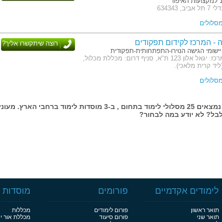
 634343
ה - המרכז לקידום תפקודים
רוצה שיתקשרו אליך?
יישומי הגישה הנוירו-התפתחותית-תפקודית
כתובת: סניף מרכז: יגאל אלון 123 ת"א, סניף דרום: מכללת מכלול,
ליד קרית מלאכי).
בעמוד זה נמצאים 25 מסלולי לימוד בתחום , ב-3 מוסדות לימוד ברחבי הארץ. מעונ
בל? לא יודע במה לבחור?
לימודים אקדמיים
פורומים
מוסדות ל
תואר ראשון
פורום לימודים
מכללות
תואר שני
פורום סיעוד
מכללת אור י