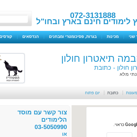
072-3131888
ץ לימודים חינם בארץ ובחו"ל
 שני
|
מכינות
|
בגרות, פסיכומטרי ומבחנים
|
הנדסאים
|
קורסים 
במה תיאטרון חולון
ן חולון -
כתובת
תי מלא
מעונות
כתובת
יום פתוח
צור קשר עם מוסד
הלימודים
03-5050990
או