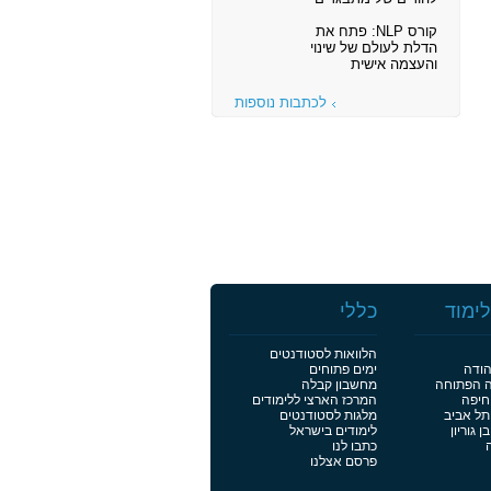
קורס NLP: פתח את
הדלת לעולם של שינוי
והעצמה אישית
לכתבות נוספות
ימוד
כללי
הלוואות לסטודנטים
הודה
ימים פתוחים
ה הפתוחה
מחשבון קבלה
חיפה
המרכז הארצי ללימודים
תל אביב
מלגות לסטודנטים
 גוריון
לימודים בישראל
כתבו לנו
פרסם אצלנו