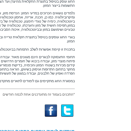
החוג עוסק בטיפול בתוצרת החקלאית מהיצרן ועד הצר
התשומות בייצור המזון.
נלמדים נושאים הכרוכים במדעי המזון: הנדסת מזון, אנ
ומיקרוביולוגיה. כמו כן, הכנה, אריזה, אחסון וטכנולוגיה 
ביוטכנולוגיה, כימיה של נוגדי חימצון, טכנולוגיה של 
במזון,תפיסה חושית של מזון והערכתו, טכנולוגיה של 
טבעיים ושימושם במזון ובביוטכנולוגיה, איכות הסביב
בוגרי החוג עוסקים בטיפול בתוצרת חקלאית טרייה ו
המזון.
בתכנית זו קיימת אפשרות לשלב התמחות בביוטכנולוג
תחומי התעסוקה לבוגרים הינם מגוונים מאוד: עבודה כ
פיתוח מוצרי מזון, עבודה ביבוא של חומרים הדרושים 
קידום מכירות בשטחי המזון והכימיה, בדיקות סנסוריות
מחקר בתחום התרופות ועיסוק בשיווקן, הוראה בתחום
הפרדה ואפיון של חלבונים, עבודה במגוון של תעשיות ב
במסגרת החוג מתקיימים גם לימודים לתארים מתקדמ
*התכנים בעמוד זה מתעדכנים אחת לכמה חודשים
הערות:
במסגרת לימודי החובה תערכנה מעבדות הכוללות ניתו