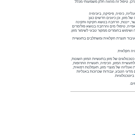
כן. טיפול זה מהווה חלק משמעותי מכלל
ליזה, כימיה, פיסיקה, ביוכימיה
של מזון, וכן כיוונים חדשים כגון:
בשר, ייננות, הרחבה בנושא חקיקה ותקינה
אפייה, טיפולי מים והרחבה בנושא פולימרים
ה ושימוש בחומרים ממקור טבעי לשימור מזון.
בעיבוד תוצרת חקלאית ומשתלבים בתעשיית
יה חקלאית.
טכנולוגים של מזון בתעשיות המזון השונות,
לתעשיית המזון, הכימיה, תעשיית התרופות,
 ואנליזה של מוצרי מזון, תעמלנות רפואית,
 מדעי הטבע, עבודות שכרוכות באנליזת
יוטכנולוגיות.
ים.
חים בבעלי חיים.