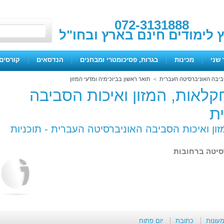
072-3131888
ץ לימודים חינם בארץ ובחו"ל
 שני
|
מכינות
|
בגרות, פסיכומטרי ומבחנים
|
הנדסאים
|
קורסים 
ביבה האוניברסיטה העברית
>
תואר ראשון בביוכימיה ומדעי המזון
לאות, המזון ואיכות הסביבה
ת
ון ואיכות הסביבה האוניברסיטה העברית -
תוכניות
סיטה ברחובות
מעונות
כתובת
יום פתוח