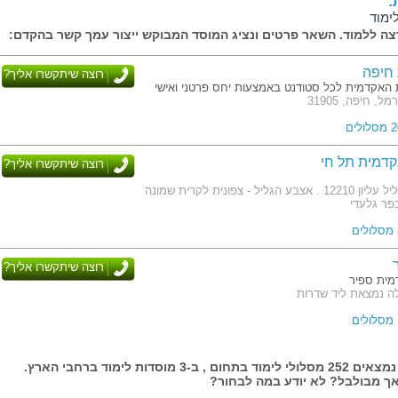
:
ימוד
ה ללמוד. השאר פרטים ונציג המוסד המבוקש ייצור עמך קשר בהקדם:
 חיפה
רוצה שיתקשרו אליך?
ת האקדמית לכל סטודנט באמצעות יחס פרטני ואישי
 חיפה, 31905
דמית תל חי
רוצה שיתקשרו אליך?
כתובת: ד. נ. גליל עליון 12210 . אצבע הגליל - צפונית לקרית שמונה
כפר גלעדי
רוצה שיתקשרו אליך?
ית ספיר
ה נמצאת ליד שדרות
בעמוד זה נמצאים 252 מסלולי לימוד בתחום , ב-3 מוסדות לימוד ברחבי הארץ.
 אך מבולבל? לא יודע במה לבחור?