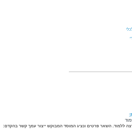
כלי
י
תיירות והמלונאות
התמ"ת
רד התמ"ת
:
מוד
ה ללמוד. השאר פרטים ונציג המוסד המבוקש ייצור עמך קשר בהקדם: