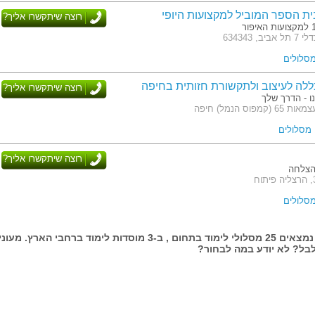
בית הספר המוביל למקצועות היופי
רוצה שיתקשרו אליך?
 634343
ללה לעיצוב ולתקשורת חזותית בחיפה
רוצה שיתקשרו אליך?
 ממשלה (תמ"ת, חקלאות, תיירות)
ו - הדרך שלך
 והלוגיסטיקה, לשכת המאמנים, האיגוד
פוס הנמל) חיפה
ל נקודות זכות אקדמיות, בהתאם
נרת.
וש לימודים ברמה גבוהה, בתנאים
.
רוצה שיתקשרו אליך?
הצלחה
בעמוד זה נמצאים 25 מסלולי לימוד בתחום , ב-3 מוסדות לימוד ברחבי הארץ. מעונ
בל? לא יודע במה לבחור?