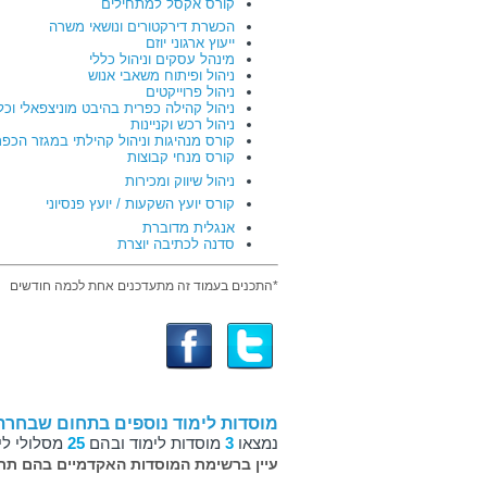
קורס אקסל למתחילים
הכשרת דירקטורים ונושאי משרה
ייעוץ ארגוני יוזם
מינהל עסקים וניהול כללי
ניהול ופיתוח משאבי אנוש
ניהול פרוייקטים
ניהול קהילה כפרית בהיבט מוניצפאלי וכל
ניהול רכש וקניינות
קורס מנהיגות וניהול קהילתי במגזר הכפר
קורס מנחי קבוצות
ניהול שיווק ומכירות
קורס יועץ השקעות / יועץ פנסיוני
אנגלית מדוברת
סדנה לכתיבה יוצרת
ערבית מדוברת
מורי דרך ארצי
*התכנים בעמוד זה מתעדכנים אחת לכמה חודשים
קורס משולב להכרות והתנסות בתעשיית ה
אבטחת איכות תעשייתית
בקרת איכות
הנדסת איכות
חשמלאי מוסמך - בחסות ופיקוח משרד 
חשמלאי מתח גבוה - בחסות ופיקוח מש
שפת גוף ותקשורת בינאישית
מוסדות לימוד נוספים בתחום שבחרת
נמצאו
3
מוסדות לימוד ובהם
25
מסלולי לי
גרפולוגיה
עיין ברשימת המוסדות האקדמיים בהם תרצ
הום סטיילינג