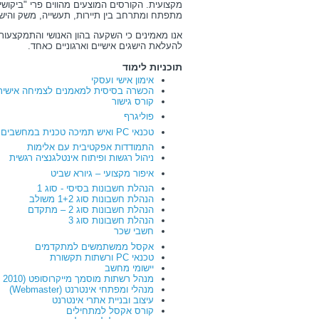
מקצועית. הקורסים המוצעים מהווים פרי "ביקו
מתפתח ומתרחב בין תיירות, תעשייה, משק והיש
אנו מאמינים כי השקעה בהון האנושי והתמקצעות
להעלאת הישגים אישיים וארגוניים כאחד.
תוכניות לימוד
אימון אישי ועסקי
הכשרה בסיסית למאמנים לצמיחה אישית ועסקית 
קורס גישור
פוליגרף
טכנאי PC ואיש תמיכה טכנית במחשבים
התמודדות אפקטיבית עם אלימות
ניהול רגשות ופיתוח אינטלגנציה רגשית
איפור מקצועי – גיורא שביט
הנהלת חשבונות בסיסי - סוג 1
הנהלת חשבונות סוג 1+2 משולב
הנהלת חשבונות סוג 2 – מתקדם
הנהלת חשבונות סוג 3
חשבי שכר
אקסל ממשתמשים למתקדמים
טכנאי PC ורשתות תקשורת
יישומי מחשב
מנהל רשתות מוסמך מייקרוסופט (MCITP 2010)
מנהלי ומפתחי אינטרנט (Webmaster)
עיצוב ובניית אתרי אינטרנט
קורס אקסל למתחילים