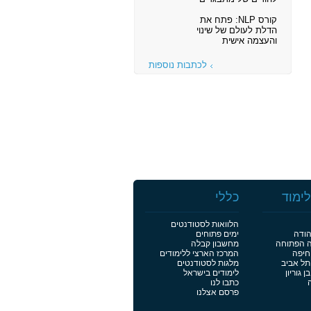
קורס NLP: פתח את
הדלת לעולם של שינוי
והעצמה אישית
לכתבות נוספות
ימוד
כללי
הלוואות לסטודנטים
הודה
ימים פתוחים
ה הפתוחה
מחשבון קבלה
חיפה
המרכז הארצי ללימודים
תל אביב
מלגות לסטודנטים
 גוריון
לימודים בישראל
כתבו לנו
פרסם אצלנו