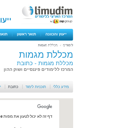
ייעו
ייעוץ והכוונה
|
תואר ראשון
|
תואר
לימודים
>
מכללת מגמות
ימים פתוחים
מכללת מגמות
מכללת מגמות -
כתובת
המרכז ללימודים פיננסיים ושוק ההון
מידע כללי
תוכניות לימוד
כתובת
י
‏דף זה לא יכול לטעון את מפות Google כראוי.