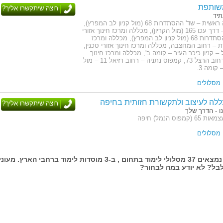
שותפת
רוצה שיתקשרו אליך?
תיד
כתובת: הנהלה ראשית – שד' ההסתדרות 68 (מול קניון לב המפרץ),
קמפוס קריות – דרך עכו 165 (מול הקריון), מכללה ומרכז חינוך אזורי
חיפה – שד' ההסתדרות 68 (מול קניון לב המפרץ), מכללה ומרכז
רת – רחוב המחצבה, מכללה ומרכז חינוך אזורי סכנין,
 קניון כיכר העיר – קומה ב', מכללה ומרכז חינוך
אזורי חדרה – רחוב הרצל 73, קמפוס נתניה – רחוב רזיאל 11 – מול
קומה 3.
ללה לעיצוב ולתקשורת חזותית בחיפה
רוצה שיתקשרו אליך?
ו - הדרך שלך
פוס הנמל) חיפה
בעמוד זה נמצאים 37 מסלולי לימוד בתחום , ב-3 מוסדות לימוד ברחבי הארץ. מעונ
בל? לא יודע במה לבחור?