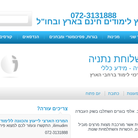
072-3131888
ץ לימודים חינם בארץ ובחו"ל
 שני
|
מכינות
|
בגרות, פסיכומטרי ומבחנים
|
הנדסאים
|
קורסים 
לוחת נתניה
ה -
מידע כללי
מעונות
כתובת
יום פתוח
צריכים עזרה?
רב. אלפי בוגרים השתלבו בשוק העבודה
המרכז הארצי לייעוץ והכוונה ללימודי
ית אשר מורכבת מצוות מרצים מוביל
ilimudim, התקשרו ונעזור לכם למצוא פיתרון
ם, הכשרות והשתלמויות שונות.
072-3131888