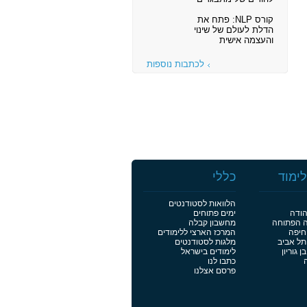
קורס NLP: פתח את
הדלת לעולם של שינוי
והעצמה אישית
לכתבות נוספות
ימוד
כללי
הלוואות לסטודנטים
הודה
ימים פתוחים
ה הפתוחה
מחשבון קבלה
חיפה
המרכז הארצי ללימודים
תל אביב
מלגות לסטודנטים
 גוריון
לימודים בישראל
כתבו לנו
פרסם אצלנו