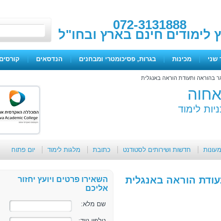
072-3131888
ץ לימודים חינם בארץ ובחו"ל
 שני
|
מכינות
|
בגרות, פסיכומטרי ומבחנים
|
הנדסאים
|
קורסים 
גר בהוראה ותעודת הוראה באנגלית
חוה
יות לימוד
מעונות
חדשות ושירותים לסטודנט
כתובת
מלגות לימוד
יום פתוח
עודת הוראה באנגלית
השאירו פרטים ויועץ יחזור
אליכם
שם מלא:
טלפון נייד: