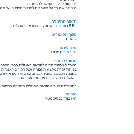
•דרישות קבלה בהתאם להתמחות
*הפטור אינו חל על מועמדים לתכנית מצוינים של משר
תיאור התעודה:
B.Ed בוגר בהוראה ותעודת הוראה באנגלית
משך הלימודים:
4 שנים
זמני לימוד:
יום לימודים מרוכז
תחומי לימוד:
המסלול מכשיר מורים להוראת האנגלית בבתי הספר הי
בפיתוח יכולת מקצועית גבוהה אצל המורים לאנגלית ה
בהבנת הנשמע, בהבעה בכתב ובהבנת הנקרא. קורסי ה
באנגלית כדי להרבות את השימוש בשפה.
במסגרת תוכנית זו הוראת האנגלית תתמחה בכיתות ג'- 
הערות:
*אין צורך בפסיכומטרי