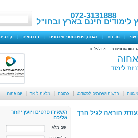
072-3131888
ץ לימודים חינם בארץ ובחו"ל
 שני
|
מכינות
|
בגרות, פסיכומטרי ומבחנים
|
הנדסאים
|
קורסים 
ר בהוראה ותעודת הוראה לגיל הרך
חוה
יות לימוד
מעונות
חדשות ושירותים לסטודנט
כתובת
מלגות לימוד
יום פתוח
עודת הוראה לגיל הרך
השאירו פרטים ויועץ יחזור
אליכם
שם מלא:
טלפון נייד: