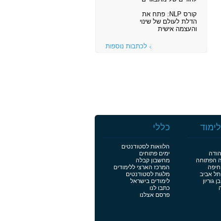
קורס NLP: פתח את
הדלת לעולם של שינוי
והעצמה אישית
לכתבות נוספות
ימוד
כללי
הלוואות לסטודנטים
הודה
ימים פתוחים
ה הפתוחה
מחשבון קבלה
חיפה
המרכז הארצי ללימודים
תל אביב
מלגות לסטודנטים
 גוריון
לימודים בישראל
כתבו לנו
פרסם אצלנו