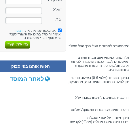
דוא"ל:
עיר:
אני מאשר שקראתי את
התקנון
(אישור זה כולל בתוכו את אישורך לקבל
מידע נוסף ודברי פרסומות ).
צרו איתי קשר
יר מחנכים למסגרות הגיל הרך החל משלב
 המחנך כמנהיג ויוזם וככזה התורם
מאפשרים לעבוד כגננת או כמורה לכיתות
 או בניהול גן פרטי. ההכשרה מתמקדת
חפשו אותנו בפייסבוק
בתחומים רבים.
לאתר המוסד
גננות בחינוך המיוחד (גילאי 0-6) בשילוב החינוך
. ניתן לשלב התמחות נוספת:
טבע, מתמטיקה,
העברית מחויבים להיבחן במבחן יע"ל
ס היסודי שממוצע הבגרות המשוקלל שלהם
נוך מיוחד, על-יסודי ואנגלית.
ם בבחינת סיווג באנגלית (אמי"ר) לקביעת