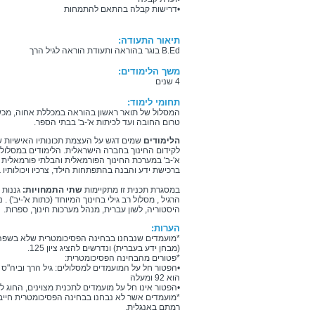
•דרישות קבלה בהתאם להתמחות
תיאור התעודה:
B.Ed בוגר בהוראה ותעודת הוראה לגיל הרך
משך הלימודים:
4 שנים
תחומי לימוד:
המסלול של תואר ראשון בהוראה במכללת אחוה, מכש
טרום החובה ועד לכיתות א'-ב' בבתי הספר.
הלימודים
שמים דגש על העצמת תכונותיו האישיות של
לקידום החינוך בחברה הישראלית. הלימודים במסלול 
א'-ב' במערכת החינוך הפורמאלית והבלתי פורמאלית
ברכישת ידע והבנה בהתפתחות הילד, צרכיו ויכולותיו 
במסגרת תכנית זו מתקיימות
שתי התמחויות:
הרגיל , מסלול רב גילי בחינוך המיוחד (כתות א'-יב') 
היסטוריה, לשון עברית, מנהל מערכות חינוך, ספרות.
הערות:
*מועמדים שנבחנו בבחינה הפסיכומטרית שלא בשפה 
(מבחן ידע בעברית) ונדרשים להציג ציון 125.
*פטורים מהבחינה הפסיכומטרית:
•הפטור חל על המועמדים למסלולים: גיל הרך וביה"
הוא 92 ומעלה
•הפטור אינו חל על מועמדים לתכנית מצוינים, החוג לחי
*מועמדים אשר לא נבחנו בבחינה הפסיכומטרית חייבי
רמתם באנגלית.