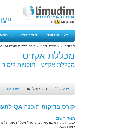
ייעו
ייעוץ והכוונה
|
תואר ראשון
|
תואר
לימודים
>
מכללת אקזיט
>
קורס בדיקות תוכנה QA לתעודת ISTQB
ימים פתוחים
מכללת אקזיט
מכללת אקזיט -
תוכניות לימוד
מידע כללי
תוכניות לימוד
שכר לימוד ו
קורס בדיקות תוכנה QA לתעודת ISTQB
תנאי רישום:
•בוגרי תואר ראשון מאוניברסיטה / מכללה מוכרת (ע
•וועדת קבלה