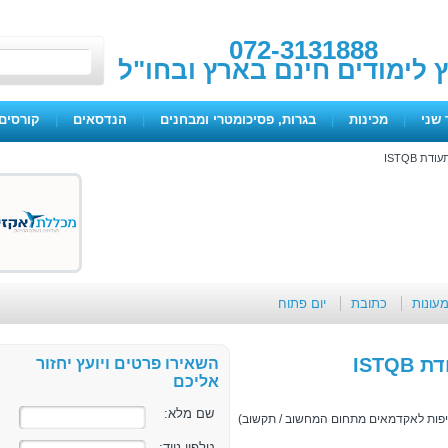
072-3131888
ץ לימודים חינם בארץ ובחו"ל
 שני
|
מכינות
|
בגרות, פסיכומטרי ומבחנים
|
הנדסאים
|
קורסים 
מעונות
כתובת
יום פתוח
השאירו פרטים ויועץ יחזור
אליכם
שם מלא:
דיפות לאקדמאים מתחום המחשוב / תקשוב)
טלפון נייד: