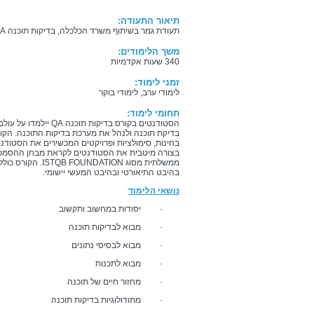
תיאור התעודה:
תעודת גמר בשיתוף משרד הכלכלה, בדיקות תוכנה QA – התמחות ISTQB
משך הלימודים:
340 שעות אקדמיות
זמני לימוד:
לימודי ערב, לימודי בוקר
תחומי לימוד:
הסטודנטים בקורס בדיקות תוכנה
QA
יילמדו על עולם
בדיקת תוכנה ולנהל את מערכת בדיקות התוכנה. הקורס 
בחינות, סימולציות ופרויקטים המכשירים את הסטוד
בצורה מיטבית את הסטודנטים לקראת מבחן ההסמכה
ממשלתית מסוג
ISTQB FOUNDATION
. הקורס כולל
בהיבט התיאורטי ובהיבט המעשי יישומי.
נושאי הלימוד
· יסודות במחשוב ותקשוב
· מבוא לבדיקות תוכנה
· מבוא לבסיסי נתונים
· מבוא לתכנות
· מחזור חיים של תוכנה
· מתודולוגיות בדיקות תוכנה