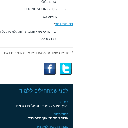
· מערכת
QC
FOUNDATION
ISTQB
·
· פרויקט גמר
בחינות גמר
:
· בחינה עיונית - פנימית (הכוללת את כל ה
· פרויקט גמר
· בחינות הסמכה
ISTQB
FOUNDATION
*התכנים בעמוד זה מתעדכנים אחת לכמה חודשים
הערות:
*הלימודים מוכרים לפיקדון חיילים משוחררים וגמול ה
*תעודת גמר בשיתוף משרד הכלכלה
לפני שמתחילים ללמוד
בגרויות
ייעוץ ומידע על שיפור והשלמת בגרויות
פסיכומטרי
איפה לומדים? איך מתחילים?
מבחן התאמה למקצוע