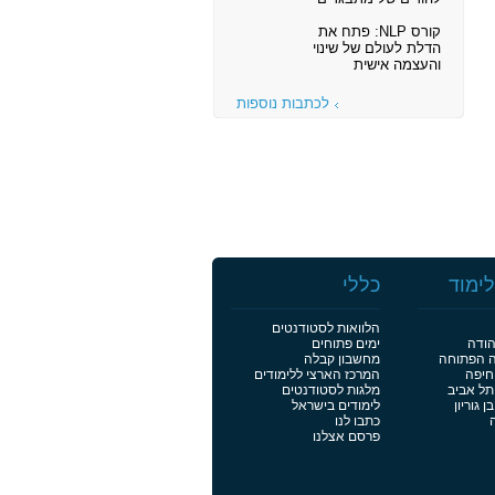
קורס NLP: פתח את
הדלת לעולם של שינוי
והעצמה אישית
לכתבות נוספות
ימוד
כללי
הלוואות לסטודנטים
הודה
ימים פתוחים
ה הפתוחה
מחשבון קבלה
חיפה
המרכז הארצי ללימודים
תל אביב
מלגות לסטודנטים
 גוריון
לימודים בישראל
כתבו לנו
פרסם אצלנו