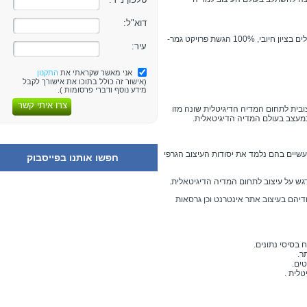
דוא"ל:
80% נוכחות בשיעורים, 80% הגשת שיעורי בית ותרגילים בציון חיובי, 100% הגשת פרויקט גמר-
עיר:
אני מאשר שקראתי את
התקנון
(אישור זה כולל בתוכו את אישורך לקבל
מידע נוסף ודברי פרסומות ).
צרו איתי קשר
בית לתחום המדיה הדיגיטלית שונה מזו
 כמעצב בעולם המדיה הדיגיטאלית.
עשיים בהם נלמד את יסודות העיצוב הגרפי
חפשו אותנו בפייסבוק
גש על עיצוב לתחום המדיה הדיגיטאלית.
יהם בעיצוב אתר אינטרנט וכן גרסאות
 בסיסי נתונים.
ר.
טים.
טלית .