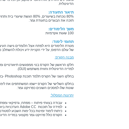
הדיגיטלית.
תיאור התעודה:
תזכה את הבוגרים בתעודת גמר.
משך הלימודים:
100 שעות אקדמיות
תחומי לימוד:
מטרת הלימודים היא לפתח אצל הלומדים גישה העיצו
של עולם הדפוס, על ידי הקניית ידע ויכולת להשתלב
מבנה הקורס:
חלקו הראשון של הקורס בנוי ממפגשים תיאורטיים ומ
למדיה הדיגיטלית וחווית משתמש (
GUI
).
בחלקו השני של הקורס תלמד תוכנת
Photoshop
-בד
בחלקו השלישי של הקורס יישמו המשתתפים את לימוד
שונות שלו למסכים השונים כפרויקט גמר.
יתרונות המסלול:
עבודה בצוותי פיתוח – מפתח, גרפיקאי ומפתח
למידה על תוכנות
Adobe CC
העדכניות ביות
כיתות לימוד זמינות בכל ימות השבוע לסטודנ
הקורס כולל פרויקט גמר מקצועי במדיה הדיגי