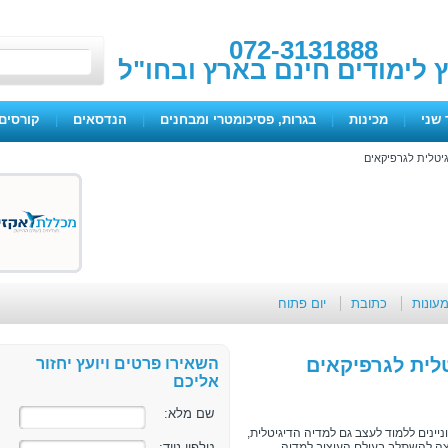
072-3131888
ץ לימודים חינם בארץ ובחו"ל
 שני
|
מכינות
|
בגרות, פסיכומטרי ומבחנים
|
הנדסאים
|
קורסים 
גיטלית לגרפיקאים
מעונות
כתובת
יום פתוח
טלית לגרפיקאים
השאירו פרטים ויועץ יחזור
אליכם
שם מלא:
יינים ללמוד לעצב גם למדיה הדיגיטלית,
טלפון נייד:
רוצה להשתלב בעולם העיצוב למדיה