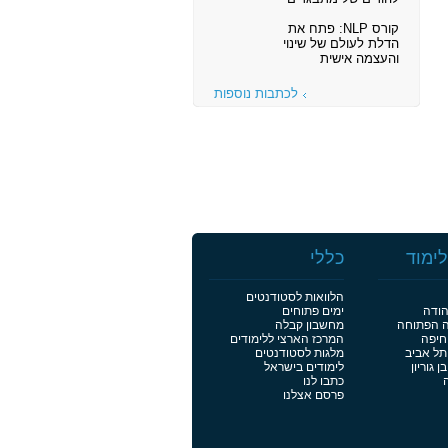
קורס NLP: פתח את
הדלת לעולם של שינוי
והעצמה אישית
לכתבות נוספות
ימוד
כללי
הלוואות לסטודנטים
הודה
ימים פתוחים
ה הפתוחה
מחשבון קבלה
חיפה
המרכז הארצי ללימודים
תל אביב
מלגות לסטודנטים
 גוריון
לימודים בישראל
כתבו לנו
פרסם אצלנו