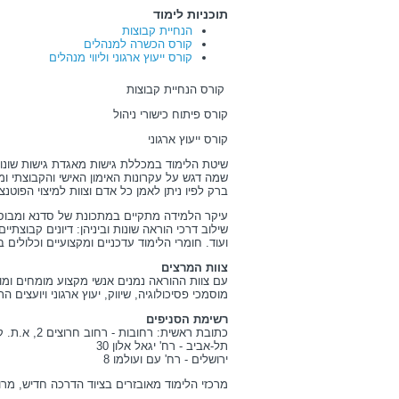
תוכניות לימוד
הנחיית קבוצות
קורס הכשרה למנהלים
קורס ייעוץ ארגוני וליווי מנהלים
קורס הנחיית קבוצות
קורס פיתוח כישורי ניהול
קורס ייעוץ ארגוני
שיטת הלימוד במכללת גישות מאגדת גישות שונו
שמה דגש על עקרונות האימון האישי והקבוצתי ומ
ברק לפיו ניתן לאמן כל אדם וצוות למיצוי הפוטנצי
עיקר הלמידה מתקיים במתכונת של סדנא ומבוסס ע
שילוב דרכי הוראה שונות וביניהן: דיונים קבוצתי
ועוד. חומרי הלימוד עדכניים ומקצועיים וכלולים 
צוות המרצים
עם צוות ההוראה נמנים אנשי מקצוע מומחים ומוב
מוסמכי פסיכולוגיה, שיווק, יעוץ ארגוני ויועצים הת
רשימת הסניפים
כתובת ראשית: רחובות - רחוב חרוצים 2, א.ת. קריית רכטמן
תל-אביב - רח' יגאל אלון 30
ירושלים - רח' עם ועולמו 8
מרכזי הלימוד מאובזרים בציוד הדרכה חדיש, מרוו