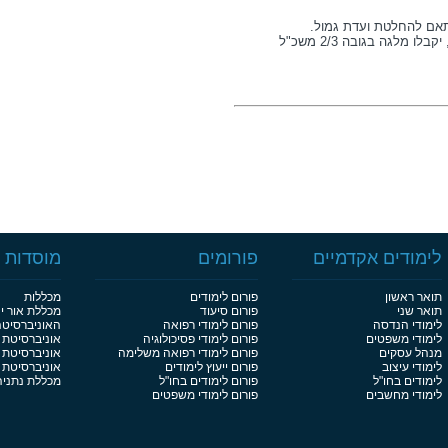
התאם להחלטת ועדת גמול.
עובדים בדרוג המח"ר שלהם קרן השתלמות ידע, יקבלו מלגה בגובה 2/3 משכ"ל
לימודים אקדמיים
פורומים
מוסדות ל
תואר ראשון
פורום לימודים
מכללות
תואר שני
פורום סיעוד
מכללת אור י
לימודי הנדסה
פורום לימודי רפואה
האוניברסיט
לימודי משפטים
פורום לימודי פסיכולוגיה
אוניברסיטת 
מנהל עסקים
פורום לימודי רפואה משלימה
אוניברסיטת 
לימודי עיצוב
פורום ייעוץ לימודים
אוניברסיטת בן
לימודים בחו"ל
פורום לימודים בחו"ל
מכללת נתניה
לימודי מחשבים
פורום לימודי משפטים