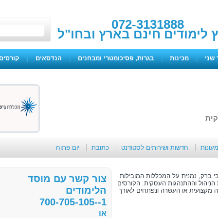
072-3131888
ץ לימודים חינם בארץ ובחו"ל
 שני
|
מכינות
|
בגרות, פסיכומטרי ומבחנים
|
הנדסאים
|
קורסים 
קית
מעונות
חדשות ושירותים לסטודנט
כתובת
יום פתוח
בי ברק, נמנית על המכללות המובילות
צור קשר עם מוסד
הניהול וההתנהגות העסקית. הקורסים
הלימודים
בה מקצועית או העשרה ונפתחים לאורך
1--700-705-105
או