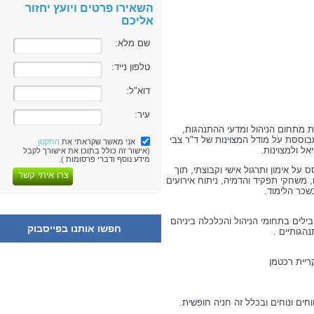
השאירו פרטים ויועץ יחזור
אליכם
שם מלא:
טלפון נייד:
דוא"ל:
עיר:
ת מתחום הניהול ומדעי ההתנהגות,
בוססת על מודל המצוינות של ד"ר צבי
אני מאשר שקראתי את
התקנון
אל ולמצוינות.
(אישור זה כולל בתוכו את אישורך לקבל
מידע נוסף ודברי פרסומות ).
ל אימון ותרגול אישי וקבוצתי, תוך
צרו איתי קשר
ים, משחקי תפקיד והדמיה, ניתוח אירועים
בשכר הלימוד.
ילים בתחומי הניהול והכלכלה ביניהם
חפשו אותנו בפייסבוק
נהגותיים .
חים ונוחים ובכלל זה חניה חופשית.