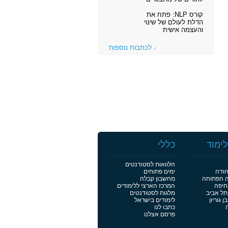
קורס NLP: פתח את
הדלת לעולם של שינוי
והעצמה אישית
לכתבות נוספות
ימוד
כללי
הלוואות לסטודנטים
הודה
ימים פתוחים
ה הפתוחה
מחשבון קבלה
חיפה
המרכז הארצי ללימודים
תל אביב
מלגות לסטודנטים
 גוריון
לימודים בישראל
כתבו לנו
פרסם אצלנו