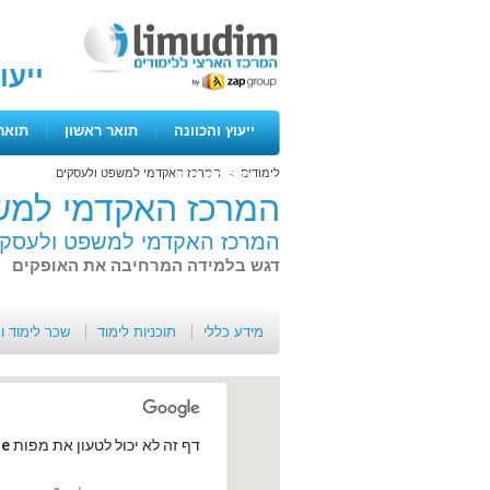
ייעו
ייעוץ והכוונה
|
תואר ראשון
|
תואר
לימודים
>
המרכז האקדמי למשפט ולעסקים
ימים פתוחים
המרכז האקדמי למש
המרכז האקדמי למשפט ולעסקי
דגש בלמידה המרחיבה את האופקים
מידע כללי
תוכניות לימוד
שכר לימוד ו
‏דף זה לא יכול לטעון את מפות Google כראוי.