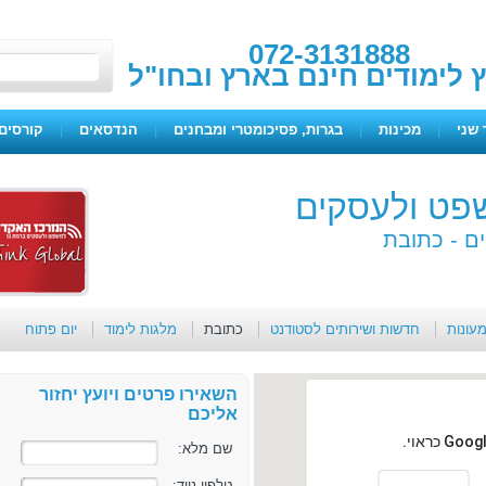
072-3131888
ץ לימודים חינם בארץ ובחו"ל
 שני
|
מכינות
|
בגרות, פסיכומטרי ומבחנים
|
הנדסאים
|
קורסים 
פט ולעסקים
ם -
כתובת
מעונות
חדשות ושירותים לסטודנט
כתובת
מלגות לימוד
יום פתוח
השאירו פרטים ויועץ יחזור
אליכם
שם מלא:
טלפון נייד: