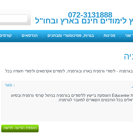
072-3131888
ץ לימודים חינם בארץ ובחו"ל
 שני
|
מכינות
|
בגרות, פסיכומטרי ומבחנים
|
הנדסאים
|
קורסים 
יה
רמניה - לימודי גרמנית בארץ ובגרמניה, לימודים אקדמאים ולימודי תעודה בכל
סגור
מנהל את חברת Educenter העוסקת בייעוץ ללימודים בגרמניה בניהול קורסי גרמנית ובסיוע
אלים בכל ההיבטים הקשורים למעבר לגרמניה.
הוספת הודעה חדשה