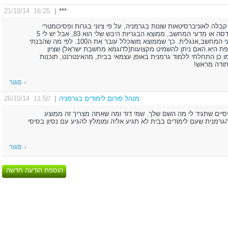
16:25 21/10/14
|
***
קבלה לאוניברסיטאות שונות בגרמניה, על פי ציוני בגרות ופסיכומטרי
מהארץ. עדיפות לעיר מרכזית ולתארים בהנדסה או מדעי המחשב. ממוצא הבגריות היבש שלי הוא 83, אבל יש לי 5
יחידות במקצועות הבאים: פיזיקה,כימיה,מדעי המחשב,אנגלית. כך שממוצא משוכלל עובר את ה100. לפי מה שהבנתי
ת היא האם ניתן להשמיט מקצועות(לדוגמא מחשבת ישראל) שציון
כמו כן התחלתי ללמוד גרמנית באופן עצמאי בבית, מהאינטרנט, תוכנות
 תודה מראש!
סגור
מנהל פורום לימודים בגרמניה
|
11:50 26/10/14
בסיסיים שתגיד לי מה השם שלך. שמי דוד ומה שאתה מצריך זה ממוצע
 80-85, מבחן בשפה הגרמנית שעם לימודים בבית לא תגיע אליה ומומלץ להגיע עם נסיון בסיסי
סגור
הוספת הודעה חדשה