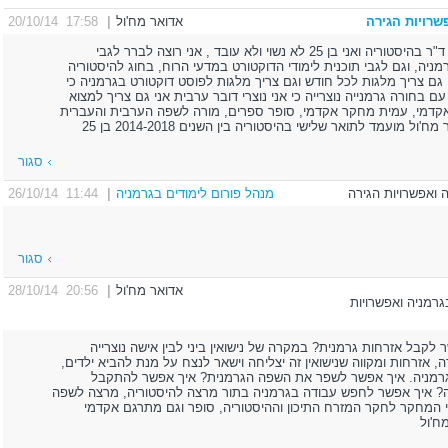
שרויות הגירה
אדואר מח'ול
|
17:58 20/10/14
שלום רב, אני הסטודנט אדואר מח'ול לתואר ד"ר בהיסטוריה ואני בן 25 לא נשוי ולא עובד , אני רוצה לברר לגבי
ניה, וגם לגבי תוכנית לימודי הדוקטורט במדעי הרוח, בחוג להיסטוריה
 גם צריך מלגות לכל חודש וגם צריך מלגות לפוסט דוקטורט בגרמניה כי
ם בחורה גרמנייה נוצרייה כי אני נוצרי דובר ערבית אני גם צריך למצוא
קדמי, עמית מחקר אקדמי, סופר ספרים, מורה לשפה הערבית והעברית
ועמד לתואר שלישי בהיסטוריה בין השנים 2014-2018 בן 25
סגור
מנהל פורום לימודים בגרמניה
|
11:44 26/10/14
סגור
אדואר מח'ול
|
20:56 28/10/14
 בגרמניה ואפשרויות
 לקבל אזרחות גרמנית? במקרה של נישואין ביני לבין אישה נוצרייה
, אזרחות ומקווה שנישואין זה יצליחה וישאר לנצח על מנת להביא ילדים,
רמניה. איך אפשר לשפר את השפה הגרמנית? איך אפשר להתקבל
יה? איך אפשר לחפש עבודה בגרמניה בתור מרצה להיסטוריה, מרצה לשפה
י המחקר לחקר המזרח התיכון וההיסטוריה, סופר וגם מתרגם אקדמי
ח'ול