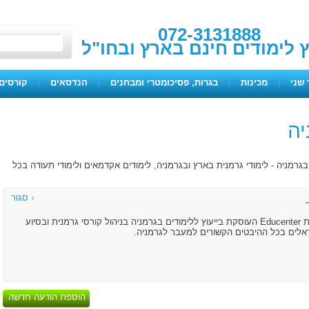
072-3131888
ץ לימודים חינם בארץ ובחו"ל
 שני
|
מכינות
|
בגרות, פסיכומטרי ומבחנים
|
הנדסאים
|
קורסים 
יה
רמניה - לימודי גרמנית בארץ ובגרמניה, לימודים אקדמאים ולימודי תעודה בכל
סגור
מנהל את חברת Educenter העוסקת בייעוץ ללימודים בגרמניה בניהול קורסי גרמנית ובסיוע
אלים בכל ההיבטים הקשורים למעבר לגרמניה.
הוספת הודעה חדשה