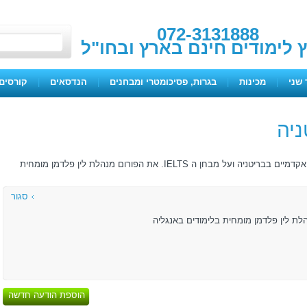
072-3131888
ץ לימודים חינם בארץ ובחו"ל
 שני
|
מכינות
|
בגרות, פסיכומטרי ומבחנים
|
הנדסאים
|
קורסים 
ניה
מטרת הפורום לתת מידע למתעניינים בלימודים אקדמיים בבריטניה ועל מבחן ה IELTS. את הפורום מנהלת לין פלדמן מומחית
סגור
לת לין פלדמן מומחית בלימודים באנגליה
הוספת הודעה חדשה