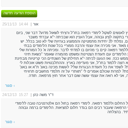
הוספת הודעה חדשה
אור
|
14:44 25/11/13
 לאנשים לשקול לימודי רפואה בחו"ל ורציתי לשאול מדוע? דבר שני, ביום
 בתקווה לציון גבוהה, אבל העניין הוא שבכיתה י"א עברתי משבר
משפחתי שגרם לי להפסיק להשקיע בלימודים, נפלתי ל3 יחידות מתמטיקה והממוצע בגרויות שלי לא טוב בכלל. יש
מאוד. אני מכירה את עצמי והרבה ממוריי בכל שנות הלימודים בבתי
 ללמוד רפואה קיים בי מהיום בו למדתי לדבר. ומכיתה א' כל המורות שלי
ת הלימודים עם תעודת הצטיינות ומשפט מהמורה שאומר "כשאת תיהי
מש ככה. ואז הגענו לכיתה י"א תחילתן של השנתיים הכי קריטיות מבחינת
לא רוצה ללמוד בחו"ל, אני מעדיפה בארץ. וההתלבטויות פשוט אוכלות לי
 לעשות? לשפר את כל תעודת הבגרות שלי? לעשות מכינה באונ' ת"א או באונ'
תואר ואז מסלול 4 שנתי בצפת? למרות שכולם אומרים לי "תוותרי על זה תלמדי מחשבים תרוויחי
ה, אני לא רואה את עצמי עושה שום דבר אחר חוץ מרפואה. תודה.
סגור
ד"ר משה כהן
|
15:27 24/12/13
 החלום וללמוד רפואה. לימודי רפואה בחול הם אלטרנטיבה טובה ללימודי
 הרפואה שעבור רבים הם בגדר חלום למציאות. הלימודים ברמה גבוהה
תיד. בהצלחה
סגור