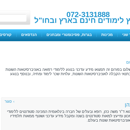
072-3131888
ץ לימודים חינם בארץ ובחו"ל
 שני
|
מכינות
|
בגרות, פסיכומטרי ומבחנים
|
הנדסאים
|
קורסים 
ם
שלום בפורום זה תמצאו מידע עדכני בנוגע ללימודי רפואה באוניברסיטאות השונות
תנאי הקבלה לאוניברסיטאות השונות, עלויות שכר לימוד ומחיה, ובנוסף בנוגע
סגור
הן
וא ד"ר משה כהן, רופא ובעלים של חברה בינלאומית המכינה סטודנטים ללימודי
וון ומייעץ למאות סטודנטים בשנה ומקבל מידע עדכני ושוטף ממאות תלמידיו
וניברסיטאות שונות בעולם.