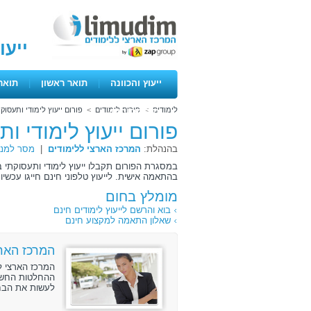
ייעו
ייעוץ והכוונה
|
תואר ראשון
|
תואר
לימודים
>
פורום לימודים
>
פורום ייעוץ לימודי ותעסוק
ימים פתוחים
פורום ייעוץ לימודי ו
בהנהלת:
המרכז הארצי ללימודים
|
מסר למנה
במסגרת הפורום תקבלו ייעוץ לימודי ותעסוקתי ב
בהתאמה אישית. לייעוץ טלפוני חינם חייגו עכשיו 072-3131888 .
מומלץ בחום
בוא והרשם לייעוץ לימודים חינם
שאלון התאמה למקצוע חינם
המרכז הארצ
המרכז הארצי ל
ההחלטות החשוב
לעשות את הבחי