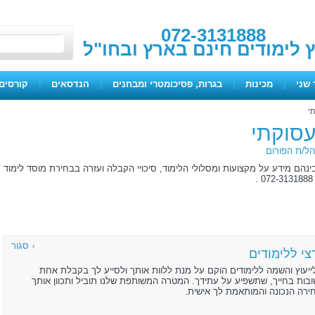
072-3131888
ץ לימודים חינם בארץ ובחו"ל
 שני
|
מכינות
|
בגרות, פסיכומטרי ומבחנים
|
הנדסאים
|
קורסים 
תי
תעסוקתי
ל/ת הפורום
ינהם מידע על מקצועות ומסלולי הלימוד, סיכויי הקבלה ועזרה בבחירת מוסד לימוד
סגור
י ללימודים
ייעוץ והשמה ללימודים הוקם על מנת ללוות אותך ולסייע לך בקבלת אחת
ות בחייך, שתשפיע על עתידך. המטרה המשותפת שלנו תוביל ותכוון אותך
רה הנכונה והמותאמת לך אישית.