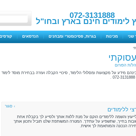
072-3131888
ץ לימודים חינם בארץ ובחו"ל
 שני
|
מכינות
|
בגרות, פסיכומטרי ומבחנים
|
הנדסאים
|
קורסים 
תי
תעסוקתי
ל/ת הפורום
ינהם מידע על מקצועות ומסלולי הלימוד, סיכויי הקבלה ועזרה בבחירת מוסד לימוד
סגור
י ללימודים
ייעוץ והשמה ללימודים הוקם על מנת ללוות אותך ולסייע לך בקבלת אחת
ות בחייך, שתשפיע על עתידך. המטרה המשותפת שלנו תוביל ותכוון אותך
רה הנכונה והמותאמת לך אישית.