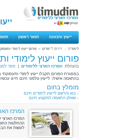
ייעו
ייעוץ והכוונה
|
תואר ראשון
|
תואר
לימודים
>
פורום לימודים
>
פורום ייעוץ לימודי ותעסוק
ימים פתוחים
פורום ייעוץ לימודי ו
בהנהלת:
המרכז הארצי ללימודים
|
מסר למנה
במסגרת הפורום תקבלו ייעוץ לימודי ותעסוקתי ב
בהתאמה אישית. לייעוץ טלפוני חינם חייגו עכשיו 072-3131888 .
מומלץ בחום
בוא והרשם לייעוץ לימודים חינם
שאלון התאמה למקצוע חינם
המרכז הארצ
המרכז הארצי ל
ההחלטות החשוב
לעשות את הבחי