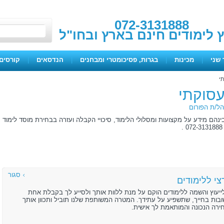
072-3131888
ץ לימודים חינם בארץ ובחו"ל
 שני
|
מכינות
|
בגרות, פסיכומטרי ומבחנים
|
הנדסאים
|
קורסים 
תי
תעסוקתי
ל/ת הפורום
ינהם מידע על מקצועות ומסלולי הלימוד, סיכויי הקבלה ועזרה בבחירת מוסד לימוד
סגור
י ללימודים
ייעוץ והשמה ללימודים הוקם על מנת ללוות אותך ולסייע לך בקבלת אחת
ות בחייך, שתשפיע על עתידך. המטרה המשותפת שלנו תוביל ותכוון אותך
רה הנכונה והמותאמת לך אישית.