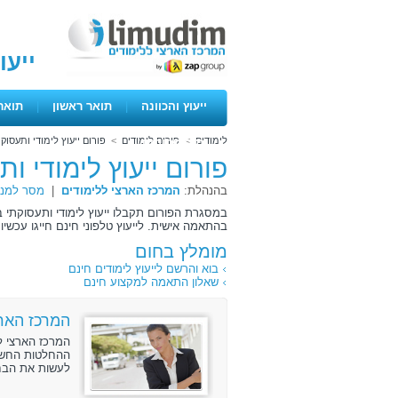
ייעו
ייעוץ והכוונה
|
תואר ראשון
|
תואר
לימודים
>
פורום לימודים
>
פורום ייעוץ לימודי ותעסוק
ימים פתוחים
פורום ייעוץ לימודי ו
בהנהלת:
המרכז הארצי ללימודים
|
מסר למנה
במסגרת הפורום תקבלו ייעוץ לימודי ותעסוקתי ב
בהתאמה אישית. לייעוץ טלפוני חינם חייגו עכשיו 072-3131888 .
מומלץ בחום
בוא והרשם לייעוץ לימודים חינם
שאלון התאמה למקצוע חינם
המרכז הארצ
המרכז הארצי ל
ההחלטות החשוב
לעשות את הבחי