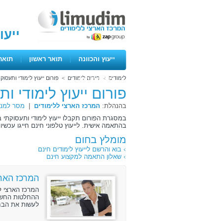
ייעו
ייעוץ והכוונה
|
תואר ראשון
|
תואר
לימודים
>
פורום לימודים
>
פורום ייעוץ לימודי ותעסוק
ימים פתוחים
פורום ייעוץ לימודי ו
בהנהלת:
המרכז הארצי ללימודים
|
מסר למנה
במסגרת הפורום תקבלו ייעוץ לימודי ותעסוקתי ב
בהתאמה אישית. לייעוץ טלפוני חינם חייגו עכשיו 072-3131888 .
מומלץ בחום
בוא והרשם לייעוץ לימודים חינם
שאלון התאמה למקצוע חינם
המרכז הארצ
המרכז הארצי ל
ההחלטות החשוב
לעשות את הבחי