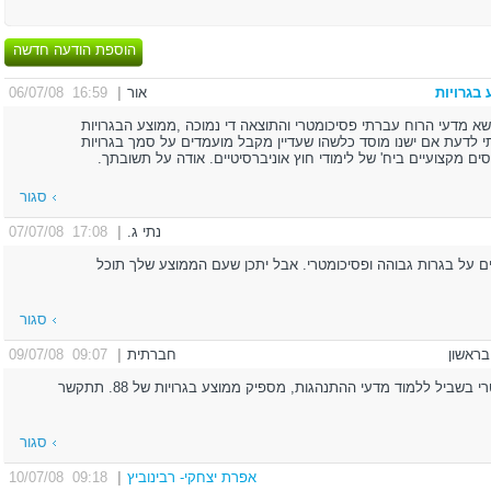
הוספת הודעה חדשה
בגרויות
אור
|
16:59 06/07/08
ושא מדעי הרוח עברתי פסיכומטרי והתוצאה די נמוכה ,ממוצע הבגרויות
יוצא 91.3 סה"כ כ31 יח"ל.רציתי לדעת אם ישנו מוסד כלשהו שעדיין מקבל מועמדים על סמך בגרויות
סגור
נתי ג.
|
17:08 07/07/08
דים על בגרות גבוהה ופסיכומטרי. אבל יתכן שעם הממוצע שלך תוכל
סגור
בראשון
חברתית
|
09:07 09/07/08
עד כמה שאני יודעת לא חייבים פסיכומטרי בשביל ללמוד מדעי ההתנהגות, מספיק ממוצע בגרויות של 88. תתקשר
סגור
אפרת יצחקי- רבינוביץ
|
09:18 10/07/08