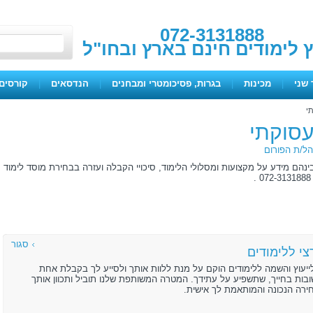
072-3131888
ץ לימודים חינם בארץ ובחו"ל
 שני
|
מכינות
|
בגרות, פסיכומטרי ומבחנים
|
הנדסאים
|
קורסים 
תי
תעסוקתי
ל/ת הפורום
ינהם מידע על מקצועות ומסלולי הלימוד, סיכויי הקבלה ועזרה בבחירת מוסד לימוד
סגור
י ללימודים
ייעוץ והשמה ללימודים הוקם על מנת ללוות אותך ולסייע לך בקבלת אחת
ות בחייך, שתשפיע על עתידך. המטרה המשותפת שלנו תוביל ותכוון אותך
רה הנכונה והמותאמת לך אישית.