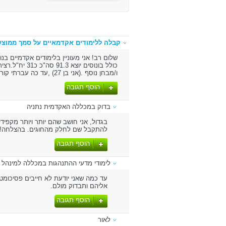
קבלה ללימודים אקדמאיים על סמך ממוצע 
שלום רב! אני מעוניין בלימודים אקדמיים בנ
כולל בונוסים 
ו/מבחן נוסף .(אני בן 27) ,עד כה עברתי קורסים מקצועיים ביח' של לימודי חוץ אוניברסיטיים. אודה על תשובתך.
הוסף תגובה
בדוק במכללה האקדמית נתניה
בגדול, אני חושב שהם יותר ויותר מקפי
להתקבל שם לחלק מהחוגים. בהצלחה!
הוסף תגובה
לימודי מדעי ההתנהגות במכללה למינהל 
אליהם ותבדוק מולם.
הוסף תגובה
לאור