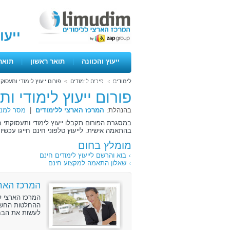
ייעו
ייעוץ והכוונה
|
תואר ראשון
|
תואר
לימודים
>
פורום לימודים
>
פורום ייעוץ לימודי ותעסוק
ימים פתוחים
פורום ייעוץ לימודי ו
בהנהלת:
המרכז הארצי ללימודים
|
מסר למנה
במסגרת הפורום תקבלו ייעוץ לימודי ותעסוקתי ב
בהתאמה אישית. לייעוץ טלפוני חינם חייגו עכשיו 072-3131888 .
מומלץ בחום
בוא והרשם לייעוץ לימודים חינם
שאלון התאמה למקצוע חינם
המרכז הארצ
המרכז הארצי ל
ההחלטות החשוב
לעשות את הבחי