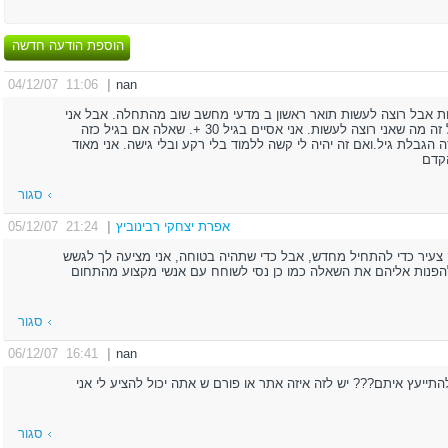
הוספת הודעה חדשה
11:06 04/12/07
|
nan
 ב חשבונאות אבל רוצה לעשות תואר ראשון ב מדעי מחשב שוב מהתחלה. אבל אני
חוששת כי אין לי בכלל רקע במחשבים. אבל זה מה שאני רוצה לעשות. אני אסיים בגיל 30 +. שאלה אם בגיל כזה
 הגבלת גיל.ואם זה יהיה לי קשה ללמוד בלי רקע ובלי גישה. אני מאוד
הקדם
סגור
אפרת יצחקי רבינוביץ
|
21:24 05/12/07
עדיין גיל מספיק צעיר כדי להתחיל מחדש, אבל כדי שתהיה בטוחה, אני מציעה לך לגשש
להפנות אליהם את השאלה כמו כן נסי לשוחח עם אנשי מקצוע מהתחום
סגור
16:41 06/12/07
|
nan
להתייעץ איתם??? יש לזה איזה אתר או פורם ש אתה יכול להציע לי אני
סגור