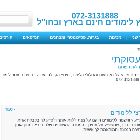
072-3131888
ץ לימודים חינם בארץ ובחו"ל
 שני
|
מכינות
|
בגרות, פסיכומטרי ומבחנים
|
הנדסאים
|
קורסים 
תי
תעסוקתי
ל/ת הפורום
ינהם מידע על מקצועות ומסלולי הלימוד, סיכויי הקבלה ועזרה בבחירת מוסד לימוד
סגור
י ללימודים
ייעוץ והשמה ללימודים הוקם על מנת ללוות אותך ולסייע לך בקבלת אחת
ות בחייך, שתשפיע על עתידך. המטרה המשותפת שלנו תוביל ותכוון אותך
רה הנכונה והמותאמת לך אישית.